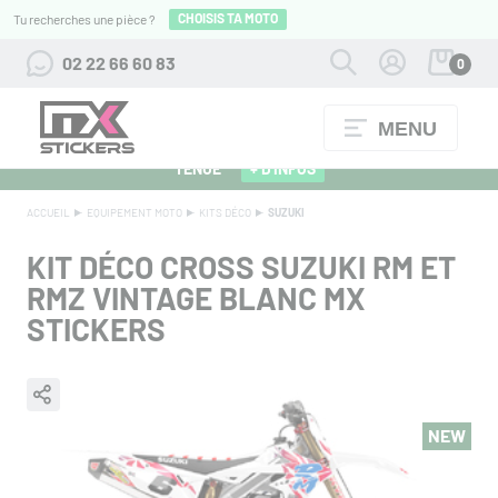
CHOISIS TA MOTO
Tu recherches une pièce ?
02 22 66 60 83
0
MENU
ALPINESTARS 27 : FLOCAGE OFFERT POUR L'ACHAT D'UNE
TENUE
+ D'INFOS
ACCUEIL
EQUIPEMENT MOTO
KITS DÉCO
SUZUKI
KIT DÉCO CROSS SUZUKI RM ET
RMZ VINTAGE BLANC MX
STICKERS
NEW