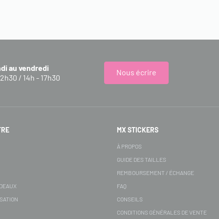
ndi au vendredi
Nous écrire
12h30 / 14h - 17h30
FRE
MX STICKERS
S
À PROPOS
GUIDE DES TAILLES
REMBOURSEMENT / ÉCHANGE
ADEAUX
FAQ
SATION
CONSEILS
CONDITIONS GÉNÉRALES DE VENTE