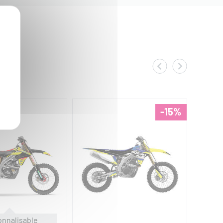
-15%
NEW
onnalisable