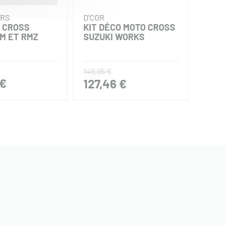
ERS
D'COR
MX S
O CROSS
KIT DÉCO MOTO CROSS
KIT 
RM ET RMZ
SUZUKI WORKS
SUZU
REPL
149,95 €
 €
199
127,46 €