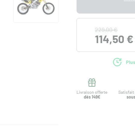
229,00 €
114,50 €
Plus
Livraison offerte
Satisfai
dès 149€
sous