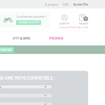
À propos
FAQ
Accès Pro
Tu recherches une pièce ?
0
CHOISIS TA MOTO
COMPTE
PANIER
Livraison offerte* dans 149 €
VTT & BMX
PROMOS
D'INFOS
IS UNE MOTO COMPATIBLE :