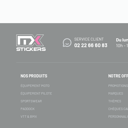
SERVICE CLIENT
Du lu
02 22 66 60 83
10h - 
NOS PRODUITS
NOTRE OF
ÉQUIPEMENT MOTO
PROMOTION
ÉQUIPEMENT PILOTE
MARQUES
SPORTSWEAR
THÈMES
PADDOCK
CHÈQUES C
VTT & BMX
PERSONNALI