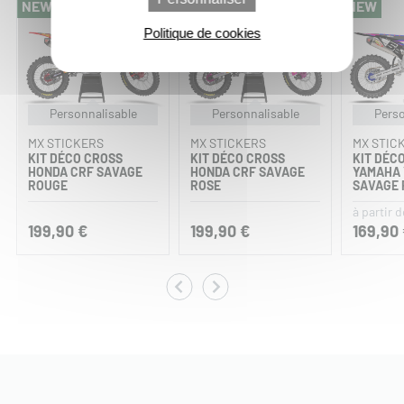
NEW
NEW
NEW
Politique de cookies
Personnalisable
Personnalisable
Perso
MX STICKERS
MX STICKERS
MX STIC
KIT DÉCO CROSS
KIT DÉCO CROSS
KIT DÉC
HONDA CRF SAVAGE
HONDA CRF SAVAGE
YAMAHA 
ROUGE
ROSE
SAVAGE 
à partir d
199,90 €
199,90 €
169,90