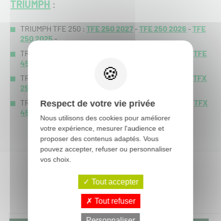
TRIUMPH
:
TRIUMPH TFE 250 :
TFE 250 2027
-
TFE 250 2026
-
TFE
250 2025
-
TRIUMPH TFE 450 :
TFE 450 2027
-
TFE 450 2026
-
TFE
450 2025
-
TRIUMPH TFX 250 :
TFX 250 2027
-
TFX 250 2026
-
TFX
250 2025
-
TFX 250 2024
-
TRIUMPH TFX 450 :
TFX 450 2027
-
TFX 450 2026
-
TFX
Respect de votre vie privée
450 2025
-
Nous utilisons des cookies pour améliorer
votre expérience, mesurer l'audience et
proposer des contenus adaptés. Vous
pouvez accepter, refuser ou personnaliser
vos choix.
Tout accepter
Vous aimerez aussi :
Tout refuser
Personnaliser