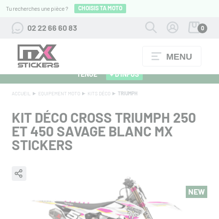
CHOISIS TA MOTO
Tu recherches une pièce ?
02 22 66 60 83
0
MENU
ALPINESTARS 27 : FLOCAGE OFFERT POUR L'ACHAT D'UNE
TENUE
+ D'INFOS
ACCUEIL
EQUIPEMENT MOTO
KITS DÉCO
TRIUMPH
KIT DÉCO CROSS TRIUMPH 250
ET 450 SAVAGE BLANC MX
STICKERS
NEW