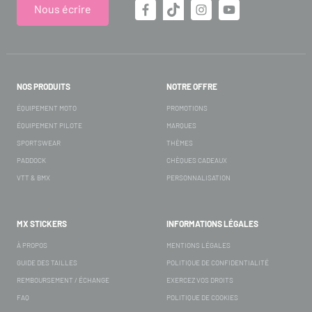
Nous écrire
NOS PRODUITS
NOTRE OFFRE
ÉQUIPEMENT MOTO
PROMOTIONS
ÉQUIPEMENT PILOTE
MARQUES
SPORTSWEAR
THÈMES
PADDOCK
CHÈQUES CADEAUX
VTT & BMX
PERSONNALISATION
MX STICKERS
INFORMATIONS LÉGALES
À PROPOS
MENTIONS LÉGALES
GUIDE DES TAILLES
POLITIQUE DE CONFIDENTIALITÉ
REMBOURSEMENT / ÉCHANGE
EXERCEZ VOS DROITS
FAQ
POLITIQUE DE COOKIES