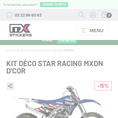
CHOISIS TA MOTO
Tu recherches une pièce ?
02 22 66 60 83
0
MENU
ALPINESTARS 27 : FLOCAGE OFFERT POUR L'ACHAT D'UNE
TENUE
+ D'INFOS
ACCUEIL
EQUIPEMENT MOTO
KITS DÉCO
YAMAHA
KIT DÉCO STAR RACING MXDN
D'COR
-15%