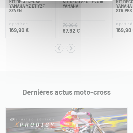
KIT DÉCO CROSS
KIT DÉCO SEUL EVO15
KIT DÉC
YAMAHA YZ ET YZF
YAMAHA
YAMAHA 
SEVEN
STRIPES
à partir de
à partir d
79,90 €
169,90 €
169,90
67,92 €
Dernières actus moto-cross