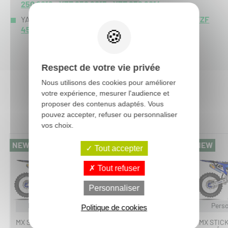
250 2016
-
YZF 250 2015
-
YZF 250 2014
-
YAMAHA YZF 450 :
YZF 450 2017
-
YZF 450 2016
-
YZF
450 2015
-
YZF 450 2014
-
Respect de votre vie privée
Nous utilisons des cookies pour améliorer
votre expérience, mesurer l'audience et
Vous aimerez aussi :
proposer des contenus adaptés. Vous
pouvez accepter, refuser ou personnaliser
vos choix.
-15%
NEW
NEW
Tout accepter
Tout refuser
Personnaliser
Personnalisable
Perso
Politique de cookies
MX STICKERS
FACTORY EFFEX
MX STIC