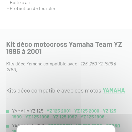
- Boite à air
- Protection de fourche
Kit déco motocross Yamaha Team YZ
1996 à 2001
Kits déco Yamaha compatible avec :
125-250 YZ 1996 à
2001
.
Kits déco compatible avec ces motos
YAMAHA
:
YAMAHA YZ 125 :
YZ 125 2001
-
YZ 125 2000
-
YZ 125
1999
-
YZ 125 1998
-
YZ 125 1997
-
YZ 125 1996
-
YAMAHA YZ 250 :
YZ 250 2001
-
YZ 250 2000
-
YZ 250
1999
-
YZ 250 1998
-
YZ 250 1997
-
YZ 250 1996
-