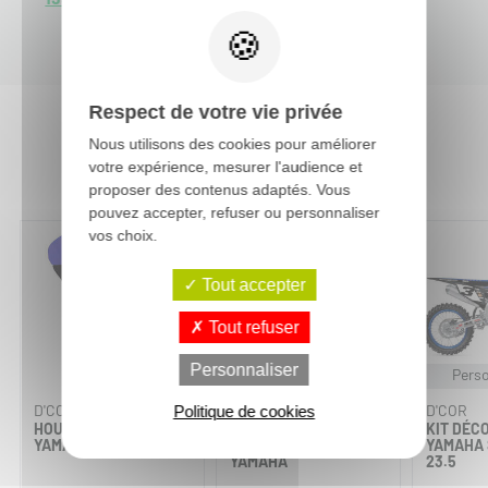
Respect de votre vie privée
Nous utilisons des cookies pour améliorer
Vous aimerez aussi :
votre expérience, mesurer l'audience et
proposer des contenus adaptés. Vous
pouvez accepter, refuser ou personnaliser
vos choix.
-30%
Tout accepter
Tout refuser
Personnaliser
Perso
D'COR
FACTORY EFFEX
D'COR
Politique de cookies
HOUSSE DE SELLE
STICKER DE BRAS
KIT DÉC
YAMAHA STAR RACING
OSCILLANT POUR
YAMAHA 
YAMAHA
23.5