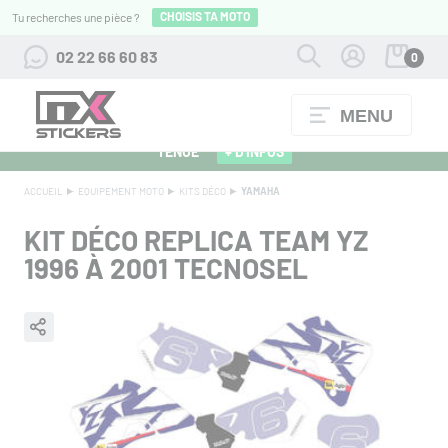
CHOISIS TA MOTO
Tu recherches une pièce ?
02 22 66 60 83
0
MENU
ALPINESTARS 27 : FLOCAGE OFFERT POUR L'ACHAT D'UNE
TENUE
+ D'INFOS
ACCUEIL
EQUIPEMENT MOTO
KITS DÉCO
YAMAHA
KIT DÉCO REPLICA TEAM YZ
1996 À 2001 TECNOSEL