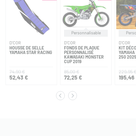
Personnalisable
Perso
D'COR
D'COR
D'COR
HOUSSE DE SELLE
FONDS DE PLAQUE
KIT DÉC
YAMAHA STAR RACING
PERSONNALISÉ
YAMAHA 
KAWASAKI MONSTER
250 202
CUP 2019
74,90 €
85,00 €
229,95 
52,43 €
72,25 €
195,46