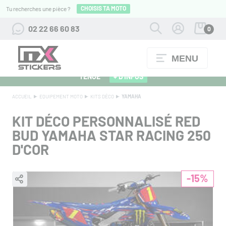
CHOISIS TA MOTO
Tu recherches une pièce ?
02 22 66 60 83
0
MENU
ALPINESTARS 27 : FLOCAGE OFFERT POUR L'ACHAT D'UNE
TENUE
+ D'INFOS
ACCUEIL
EQUIPEMENT MOTO
KITS DÉCO
YAMAHA
KIT DÉCO PERSONNALISÉ RED
BUD YAMAHA STAR RACING 250
D'COR
-15%