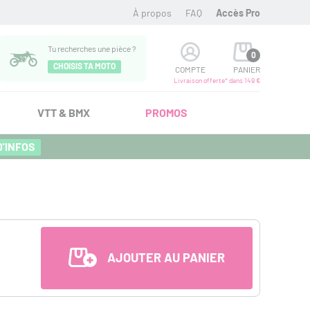
À propos
FAQ
Accès Pro
Tu recherches une pièce ?
0
CHOISIS TA MOTO
COMPTE
PANIER
Livraison offerte* dans 149 €
VTT & BMX
PROMOS
D'INFOS
AJOUTER AU PANIER