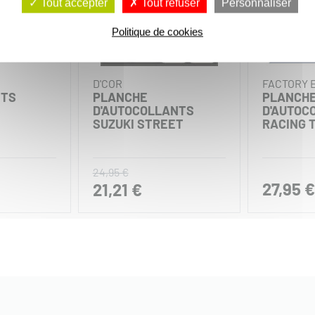
Tout accepter
Tout refuser
Personnaliser
Politique de cookies
D'COR
FACTORY 
NTS
PLANCHE
PLANCH
D'AUTOCOLLANTS
D'AUTOC
SUZUKI STREET
RACING 
24,95 €
27,95 €
21,21 €