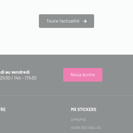
Toute l’actualité
ndi au vendredi
Nous écrire
12h30 / 14h - 17h30
FRE
MX STICKERS
S
À PROPOS
GUIDE DES TAILLES