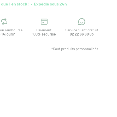
 que 1 en stock !
Expédié sous 24h
t ou remboursé
Paiement
Service client gratuit
 14 jours*
100% sécurisé
02 22 66 60 83
*Sauf produits personnalisés