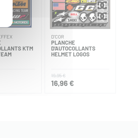
EFFEX
D'COR
D'CO
E
PLANCHE
AUT
OLLANTS KTM
D'AUTOCOLLANTS
FLAN
TEAM
HELMET LOGOS
BLE
19,95 €
22,95
16,96 €
19,5