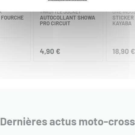
X
THROTTLE JOCKEY
ONE INDU
 FOURCHE
AUTOCOLLANT SHOWA
STICKER
PRO CIRCUIT
KAYABA
4,90 €
18,90 €
Dernières actus moto-cross