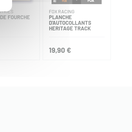
STRIES
FOX RACING
D'CO
 DE FOURCHE
PLANCHE
PLA
D'AUTOCOLLANTS
D'AU
HERITAGE TRACK
HOND
24,95
19,90 €
21,2