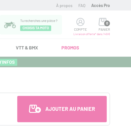
À propos
FAQ
Accès Pro
Tu recherches une pièce ?
0
CHOISIS TA MOTO
COMPTE
PANIER
Livraison offerte* dans 149 €
VTT & BMX
PROMOS
D'INFOS
AJOUTER AU PANIER