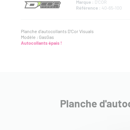
Marque :
D'COR
Référence :
40-65-100
Planche d'autocollants D'Cor Visuals
Modèle : GasGas
Autocollants épais !
Planche d'auto