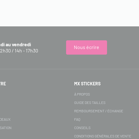
ndi au vendredi
Nous écrire
12h30 / 14h - 17h30
FRE
MX STICKERS
S
À PROPOS
GUIDE DES TAILLES
REMBOURSEMENT / ÉCHANGE
ADEAUX
FAQ
SATION
CONSEILS
CONDITIONS GÉNÉRALES DE VENTE