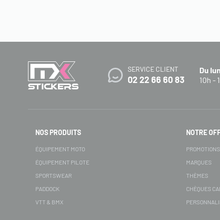
SERVICE CLIENT
Du lu
02 22 66 60 83
10h - 
NOS PRODUITS
NOTRE OF
ÉQUIPEMENT MOTO
PROMOTION
ÉQUIPEMENT PILOTE
MARQUES
SPORTSWEAR
THÈMES
PADDOCK
CHÈQUES C
VTT & BMX
PERSONNALI