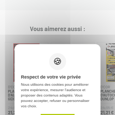
Vous aimerez aussi :
-15%
Respect de votre vie privée
Nous utilisons des cookies pour améliorer
D'COR
ONE INDUSTRIES
D'COR
votre expérience, mesurer l'audience et
PLANCHE
STICKER DE FOURCHE
PLANCH
D'AUTOCOLLANTS
SHOWA FACTORY
D'AUTOC
proposer des contenus adaptés. Vous
GEICO HONDA
DUNLOP
pouvez accepter, refuser ou personnaliser
vos choix.
24,95 €
24,95 €
19,90 €
21,21 €
21,21 €