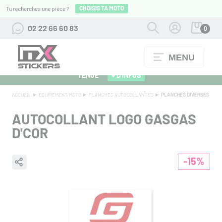
CHOISIS TA MOTO
Tu recherches une pièce ?
02 22 66 60 83
0
MENU
ALPINESTARS 27 : FLOCAGE OFFERT POUR L'ACHAT D'UNE
TENUE
+ D'INFOS
ACCUEIL
EQUIPEMENT MOTO
PLANCHES AUTOCOLLANTES
PLANCHES DIVERSES
AUTOCOLLANT LOGO GASGAS
D'COR
-15%