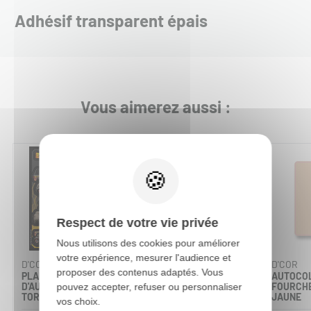
Adhésif transparent épais
Vous aimerez aussi :
-15%
-15%
Respect de votre vie privée
Nous utilisons des cookies pour améliorer
votre expérience, mesurer l'audience et
D'COR
D'COR
D'COR
proposer des contenus adaptés. Vous
PLANCHE
PLANCHE
AUTOCO
D'AUTOCOLLANTS EL
D'AUTOCOLLANTS
FOURCH
pouvez accepter, refuser ou personnaliser
TORO LOCO NOIR
MONSTER ENERGY
JAUNE
vos choix.