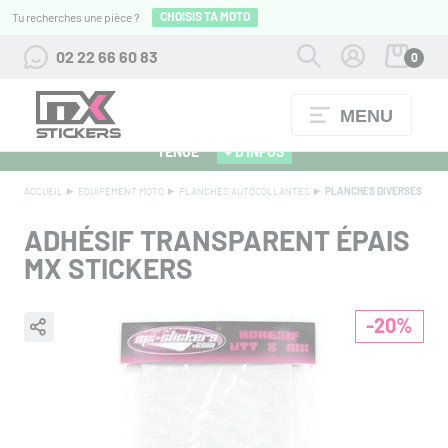
CHOISIS TA MOTO
Tu recherches une pièce ?
02 22 66 60 83
0
MENU
ALPINESTARS 27 : FLOCAGE OFFERT POUR L'ACHAT D'UNE
TENUE
+ D'INFOS
ACCUEIL
EQUIPEMENT MOTO
PLANCHES AUTOCOLLANTES
PLANCHES DIVERSES
ADHÉSIF TRANSPARENT ÉPAIS
MX STICKERS
-20%