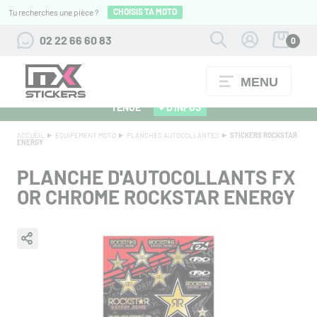
CHOISIS TA MOTO
Tu recherches une pièce ?
02 22 66 60 83
0
MENU
ALPINESTARS 27 : FLOCAGE OFFERT POUR L'ACHAT D'UNE
TENUE
+ D'INFOS
ACCUEIL
EQUIPEMENT MOTO
PLANCHES AUTOCOLLANTES
STICKERS ROCKSTAR
ENERGY
PLANCHE D'AUTOCOLLANTS FX
OR CHROME ROCKSTAR ENERGY