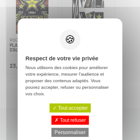
ROCKSTAR ENERGY
ROCKSTAR ENERGY
PLANCHE
KIT UNIVERSEL FX
D'AUTOCOLLANTS FX
SPÉCIAL QUAD
Respect de votre vie privée
23,00 €
59,00 €
Nous utilisons des cookies pour améliorer
votre expérience, mesurer l'audience et
proposer des contenus adaptés. Vous
pouvez accepter, refuser ou personnaliser
vos choix.
Tout accepter
Tout refuser
Dernières actus moto-cross
Personnaliser