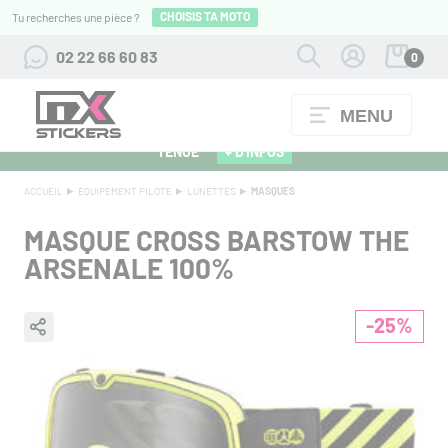
CHOISIS TA MOTO
Tu recherches une pièce ?
02 22 66 60 83
0
MENU
ALPINESTARS 27 : FLOCAGE OFFERT POUR L'ACHAT D'UNE
TENUE
+ D'INFOS
ACCUEIL
EQUIPEMENT PILOTE
LUNETTES
MASQUES
MASQUE CROSS BARSTOW THE
ARSENALE 100%
-25%