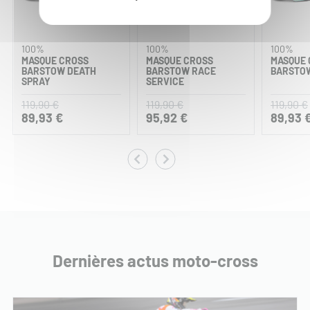
100%
100%
100%
MASQUE CROSS
MASQUE CROSS
MASQUE 
BARSTOW DEATH
BARSTOW RACE
BARSTOW
SPRAY
SERVICE
119,90 €
119,90 €
119,90 €
89,93 €
95,92 €
89,93 
Dernières actus moto-cross