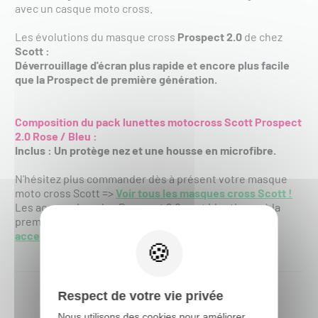
avec un casque moto cross.
Les évolutions du masque cross
Prospect 2.0
de chez
Scott :
Déverrouillage d'écran plus rapide et encore plus facile
que la Prospect de première génération.
Composition du pack lunettes motocross Scott Prospect
2.0 Rose / Bleu
:
Inclus :
Un protège nez et une housse en microfibre.
N'hésitez plus commander dès à présent votre masque
moto cross Scott =>
Voir tous les masques cross Scott !
Les accessoires des Prospect 2.0 sont identiques à la
première génération de Prospect =>
Voir tous les
accessoires de masque cross Scott !
Respect de votre vie privée
Nous utilisons des cookies pour améliorer