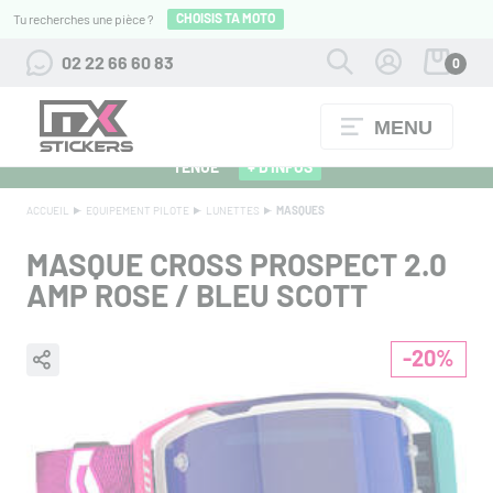
CHOISIS TA MOTO
Tu recherches une pièce ?
02 22 66 60 83
0
MENU
ALPINESTARS 27 : FLOCAGE OFFERT POUR L'ACHAT D'UNE
TENUE
+ D'INFOS
ACCUEIL
EQUIPEMENT PILOTE
LUNETTES
MASQUES
MASQUE CROSS PROSPECT 2.0
AMP ROSE / BLEU SCOTT
-20%