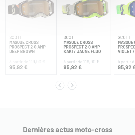
SCOTT
SCOTT
SCOTT
MASQUE CROSS
MASQUE CROSS
MASQUE 
PROSPECT 2.0 AMP
PROSPECT 2.0 AMP
PROSPEC
DEEP BROWN
KAKI / JAUNE FLUO
VIOLET 
119,90 €
119,90 €
à partir de
à partir de
à partir d
95,92 €
95,92 €
95,92 
Dernières actus moto-cross