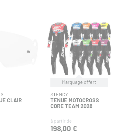
Marquage offert
NG
STENCY
FOX 
UE CLAIR
TENUE MOTOCROSS
TEAR
CORE TEAM 2026
à partir de
198,00 €
14,