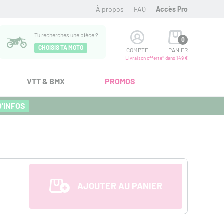
À propos
FAQ
Accès Pro
Tu recherches une pièce ?
0
CHOISIS TA MOTO
COMPTE
PANIER
Livraison offerte* dans 149 €
VTT & BMX
PROMOS
D'INFOS
AJOUTER AU PANIER