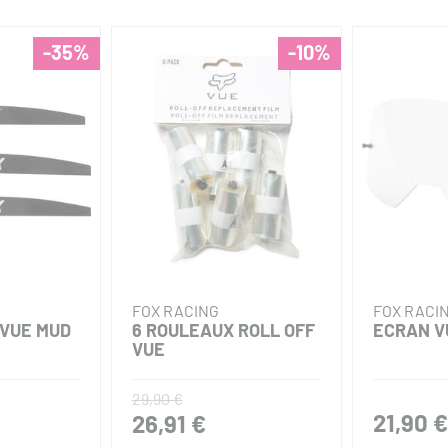
-35%
-10%
FOX RACING
FOX RACI
 VUE MUD
6 ROULEAUX ROLL OFF
ECRAN V
VUE
29,90 €
21,90 €
26,91 €