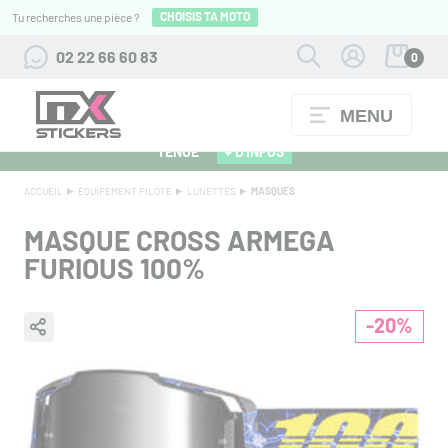
CHOISIS TA MOTO
Tu recherches une pièce ?
02 22 66 60 83
0
MENU
ALPINESTARS 27 : FLOCAGE OFFERT POUR L'ACHAT D'UNE
TENUE
+ D'INFOS
ACCUEIL
EQUIPEMENT PILOTE
LUNETTES
MASQUES
MASQUE CROSS ARMEGA
FURIOUS 100%
-20%