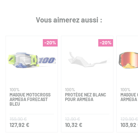
Vous aimerez aussi :
-20%
-20%
100%
100%
100%
MASQUE MOTOCROSS
PROTÈGE NEZ BLANC
MASQUE 
ARMEGA FORECAST
POUR ARMEGA
ARMEGA
BLEU
159,90 €
12,90 €
129,90 €
127,92 €
10,32 €
103,92