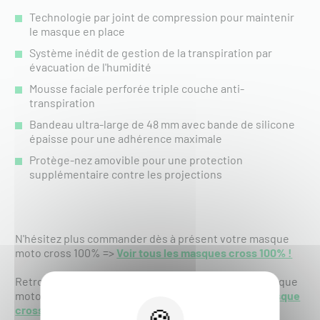
Technologie par joint de compression pour maintenir
le masque en place
Système inédit de gestion de la transpiration par
évacuation de l'humidité
Mousse faciale perforée triple couche anti-
transpiration
Bandeau ultra-large de 48 mm avec bande de silicone
épaisse pour une adhérence maximale
Protège-nez amovible pour une protection
supplémentaire contre les projections
N'hésitez plus commander dès à présent votre masque
moto cross 100% =>
Voir tous les masques cross 100% !
Retrouvez aussi tous les accessoires pour votre masque
moto cross 100% =>
Voir tous les accessoires de masque
cross 100% !