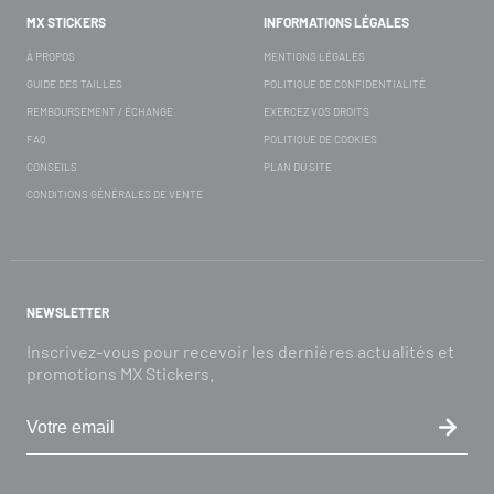
MX STICKERS
INFORMATIONS LÉGALES
À PROPOS
MENTIONS LÉGALES
GUIDE DES TAILLES
POLITIQUE DE CONFIDENTIALITÉ
REMBOURSEMENT / ÉCHANGE
EXERCEZ VOS DROITS
FAQ
POLITIQUE DE COOKIES
CONSEILS
PLAN DU SITE
CONDITIONS GÉNÉRALES DE VENTE
NEWSLETTER
Inscrivez-vous pour recevoir les dernières actualités et
promotions MX Stickers.