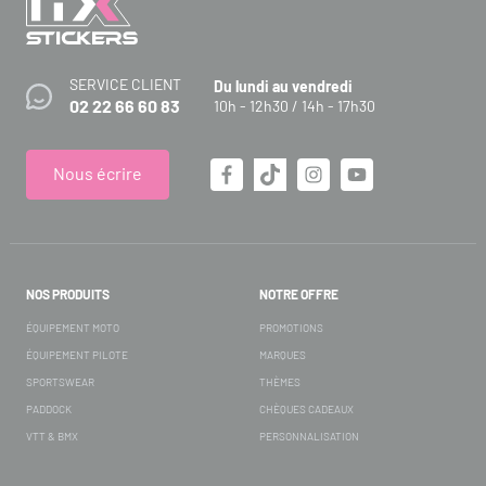
SERVICE CLIENT
Du lundi au vendredi
02 22 66 60 83
10h - 12h30 / 14h - 17h30
Nous écrire
NOS PRODUITS
NOTRE OFFRE
ÉQUIPEMENT MOTO
PROMOTIONS
ÉQUIPEMENT PILOTE
MARQUES
SPORTSWEAR
THÈMES
PADDOCK
CHÈQUES CADEAUX
VTT & BMX
PERSONNALISATION