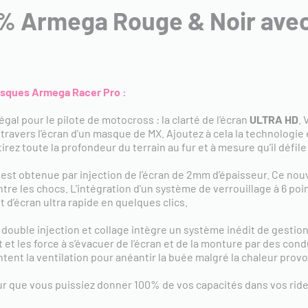
% Armega Rouge & Noir ave
asques Armega Racer Pro :
gal pour le pilote de motocross : la clarté de l'écran
ULTRA HD
. 
travers l'écran d'un masque de MX. Ajoutez à cela la technologie 
rez toute la profondeur du terrain au fur et à mesure qu’il défil
st obtenue par injection de l’écran de 2mm d’épaisseur. Ce nouv
tre les chocs. L'intégration d'un système de verrouillage à 6 poin
d’écran ultra rapide en quelques clics.
 double injection et collage intègre un système inédit de gestion
t et les force à s’évacuer de l’écran et de la monture par des cond
ent la ventilation pour anéantir la buée malgré la chaleur provo
 que vous puissiez donner 100% de vos capacités dans vos rides 