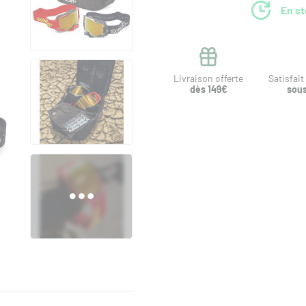
En s
Livraison offerte
Satisfai
dès 149€
sous