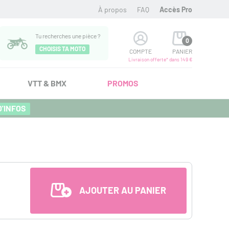
À propos
FAQ
Accès Pro
Tu recherches une pièce ?
0
CHOISIS TA MOTO
COMPTE
PANIER
Livraison offerte* dans 149 €
VTT & BMX
PROMOS
D'INFOS
AJOUTER AU PANIER