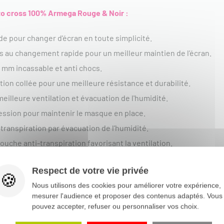
oto cross 100% Armega Rouge & Noir
:
e pour changer d'écran en toute simplicité.
és au changement rapide pour un meilleur maintien de l’écran.
 mm incassable et anti chocs.
tion collée pour une meilleure résistance et durabilité.
eilleure ventilation et évacuation de l'humidité.
ession pour maintenir le masque en place.
 transpiration par évacuation de l’humidité.
ouche anti-transpiration favorisant la ventilation.
vec perle de silicone épaisse pour une adhérence maximale.
Respect de votre vie privée
 protection supplémentaire des projections.
Nous utilisons des cookies pour améliorer votre expérience,
mesurer l'audience et proposer des contenus adaptés. Vous
pouvez accepter, refuser ou personnaliser vos choix.
présent votre masque moto cross 100% =>
Voir tous les masques 