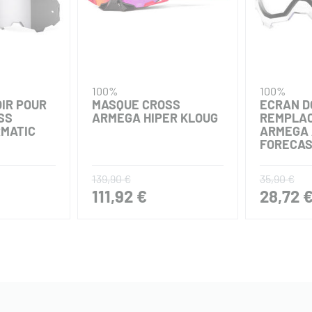
100%
100%
IR POUR
MASQUE CROSS
ECRAN D
SS
ARMEGA HIPER KLOUG
REMPLA
RMATIC
ARMEGA 
FORECA
139,90 €
35,90 €
111,92 €
28,72 