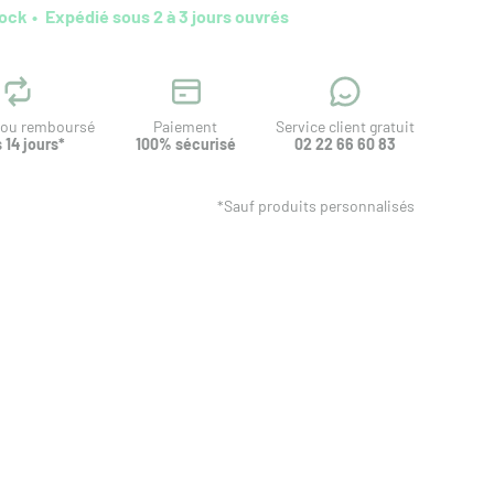
tock
Expédié sous 2 à 3 jours ouvrés
t ou remboursé
Paiement
Service client gratuit
 14 jours*
100% sécurisé
02 22 66 60 83
*Sauf produits personnalisés