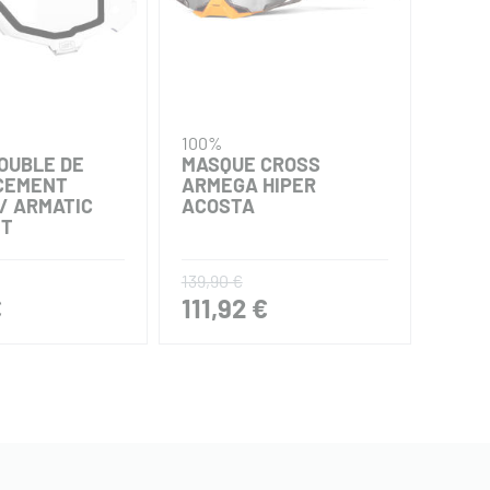
100%
100%
OUBLE DE
MASQUE CROSS
PROT
CEMENT
ARMEGA HIPER
POU
/ ARMATIC
ACOSTA
ST
139,90 €
12,90
€
111,92 €
10,