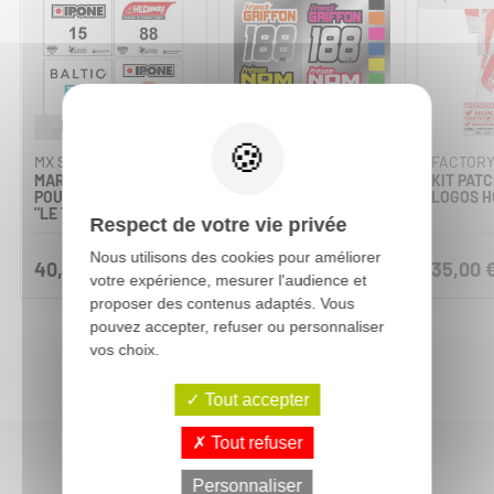
Personnalisable
Personnalisable
MX STICKERS
MX STICKERS
FACTORY
MARQUAGE MAILLOT
MARQUAGE MAILLOT
KIT PAT
POUR L'ENDUROPALE
VOID (NOM+ N°)
LOGOS 
"LE TOUQUET"
Respect de votre vie privée
Nous utilisons des cookies pour améliorer
40,00 €
30,00 €
35,00 
votre expérience, mesurer l'audience et
proposer des contenus adaptés. Vous
pouvez accepter, refuser ou personnaliser
vos choix.
Tout accepter
Tout refuser
Personnaliser