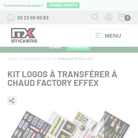
CHOISIS TA MOTO
Tu recherches une pièce ?
02 22 66 60 83
0
MENU
ALPINESTARS 27 : FLOCAGE OFFERT POUR L'ACHAT D'UNE
TENUE
+ D'INFOS
ACCUEIL
EQUIPEMENT PILOTE
MARQUAGE DE MAILLOTS
KIT LOGOS À TRANSFÉRER À
CHAUD FACTORY EFFEX