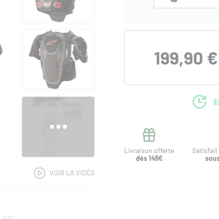
199,90 €
E
Livraison offerte
Satisfai
dès 149€
sous
VOIR LA VIDÉO
-XS/