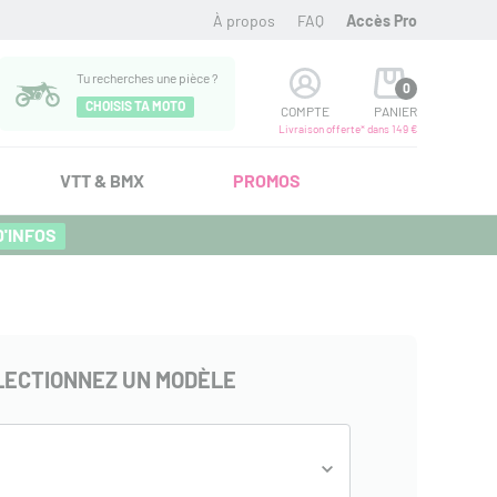
À propos
FAQ
Accès Pro
Tu recherches une pièce ?
0
CHOISIS TA MOTO
COMPTE
PANIER
Livraison offerte* dans 149 €
VTT & BMX
PROMOS
D'INFOS
LECTIONNEZ UN MODÈLE