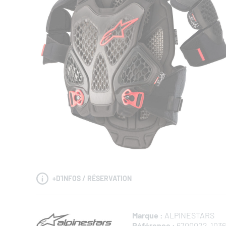
+
D'INFOS / RÉSERVATION
Marque :
ALPINESTARS
Référence :
6700022-1036