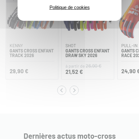
Politique de cookies
KENNY
SHOT
PULL-IN
GANTS CROSS ENFANT
GANTS CROSS ENFANT
GANTS C
TRACK 2026
DRAW SKY 2026
RACE 20
26,90 €
à partir de
29,90 €
24,90 
21,52 €
Dernières actus moto-cross