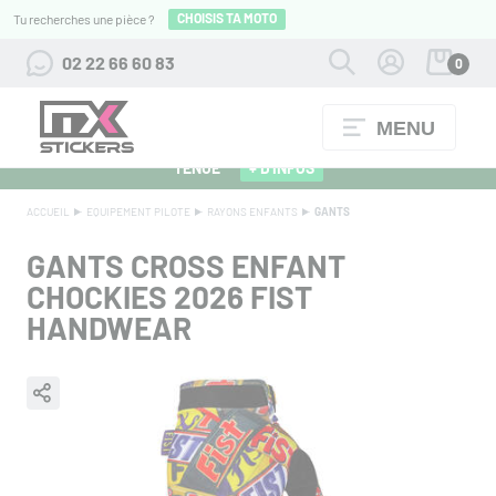
CHOISIS TA MOTO
Tu recherches une pièce ?
02 22 66 60 83
0
MENU
ALPINESTARS 27 : FLOCAGE OFFERT POUR L'ACHAT D'UNE
TENUE
+ D'INFOS
ACCUEIL
EQUIPEMENT PILOTE
RAYONS ENFANTS
GANTS
GANTS CROSS ENFANT
CHOCKIES 2026 FIST
HANDWEAR