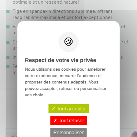
optimale et un ressenti naturel
Tige en spandex 4 directions sublimée, offrant
respirabilité maximale et confort exceptionnel
Paume en Clarino monocouche pour une précision et
un contrôle accrus
Goussets en spandex aux doigts pour une flexibilité et
une agilité optimales
Index et pouce compatibles avec les écrans tactiles
Respect de votre vie privée
Fermeture ajustable FIST personnalisée pour un
Nous utilisons des cookies pour améliorer
maintien parfait selon vos préférences
votre expérience, mesurer l'audience et
proposer des contenus adaptés. Vous
pouvez accepter, refuser ou personnaliser
vos choix.
Tout accepter
Vous aimerez aussi :
Tout refuser
Personnaliser
-20%