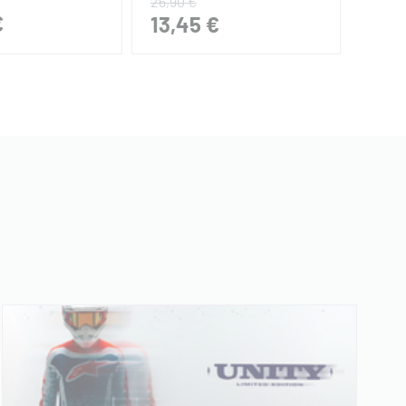
26,90 €
€
26,
13,45 €