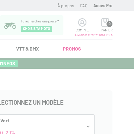
À propos
FAQ
Accès Pro
Tu recherches une pièce ?
0
CHOISIS TA MOTO
COMPTE
PANIER
Livraison offerte* dans 149 €
VTT & BMX
PROMOS
D'INFOS
LECTIONNEZ UN MODÈLE
Vert
O -20%