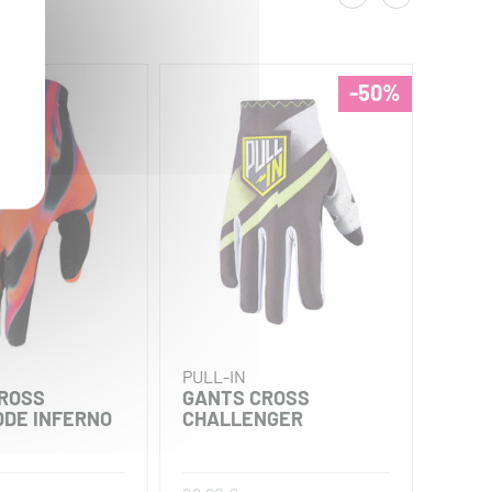
-50%
PULL-IN
THOR
ROSS
GANTS CROSS
GAN
DE INFERNO
CHALLENGER
LAU
WEA