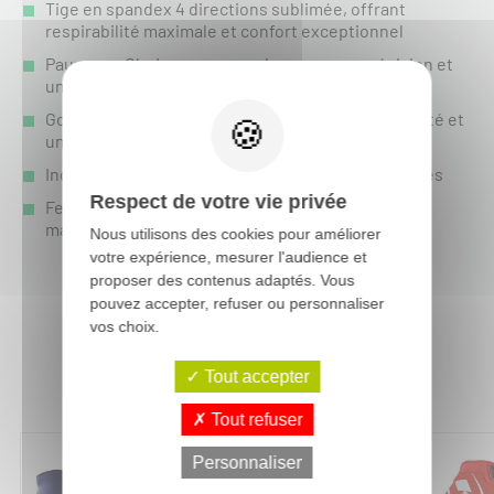
Tige en spandex 4 directions sublimée, offrant
respirabilité maximale et confort exceptionnel
Paume en Clarino monocouche pour une précision et
un contrôle accrus
Goussets en spandex aux doigts pour une flexibilité et
une agilité optimales
Index et pouce compatibles avec les écrans tactiles
Respect de votre vie privée
Fermeture ajustable FIST personnalisée pour un
maintien parfait selon vos préférences
Nous utilisons des cookies pour améliorer
votre expérience, mesurer l'audience et
proposer des contenus adaptés. Vous
pouvez accepter, refuser ou personnaliser
vos choix.
Vous aimerez aussi :
Tout accepter
Tout refuser
Personnaliser