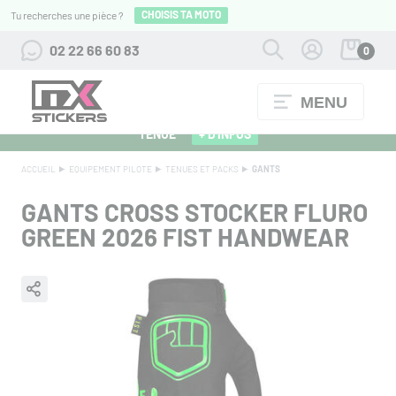
CHOISIS TA MOTO
Tu recherches une pièce ?
02 22 66 60 83
0
MENU
ALPINESTARS 27 : FLOCAGE OFFERT POUR L'ACHAT D'UNE
TENUE
+ D'INFOS
ACCUEIL
EQUIPEMENT PILOTE
TENUES ET PACKS
GANTS
GANTS CROSS STOCKER FLURO
GREEN 2026 FIST HANDWEAR