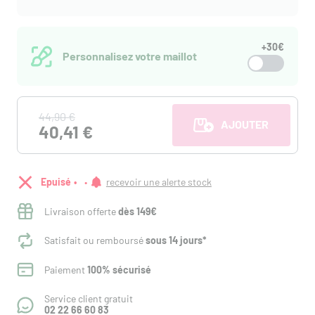
+30€
Personnalisez votre maillot
44,90 €
AJOUTER AU PANI
40,41 €
Epuisé
recevoir une alerte stock
Livraison offerte
dès 149€
Satisfait ou remboursé
sous 14 jours*
Paiement
100% sécurisé
Service client gratuit
02 22 66 60 83