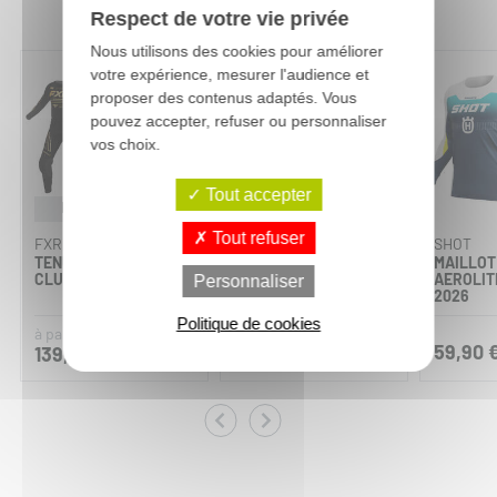
Respect de votre vie privée
Nous utilisons des cookies pour améliorer
-10%
-10%
votre expérience, mesurer l'audience et
proposer des contenus adaptés. Vous
pouvez accepter, refuser ou personnaliser
vos choix.
Tout accepter
Marquage offert
Tout refuser
FXR
FXR
SHOT
TENUE MOTOCROSS
PANTALON CROSS
MAILLOT
CLUTCH
CLUTCH
AEROLIT
Personnaliser
2026
Politique de cookies
154,80 €
109,90 €
à partir de
59,90 
139,32 €
98,91 €