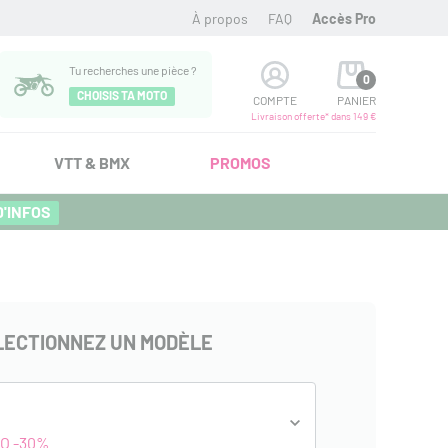
À propos
FAQ
Accès Pro
Tu recherches une pièce ?
0
CHOISIS TA MOTO
COMPTE
PANIER
Livraison offerte* dans 149 €
VTT & BMX
PROMOS
D'INFOS
LECTIONNEZ UN MODÈLE
c
O -30%