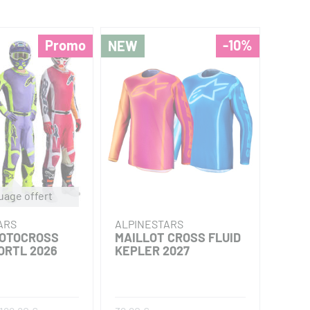
Promo
-10%
NEW
NEW
uage offert
ARS
ALPINESTARS
ALPI
OTOCROSS
MAILLOT CROSS FLUID
MAIL
ORTL 2026
KEPLER 2027
RACE
2027