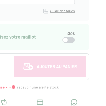
Guide des tailles
+30€
isez votre maillot
AJOUTER AU PANIER
isé
recevoir une alerte stock