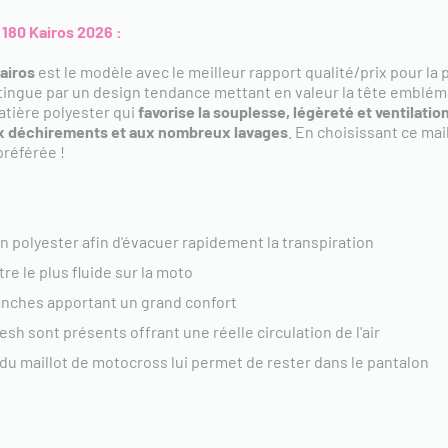
 180 Kairos 2026 :
airos
est le modèle avec le meilleur rapport qualité/prix pour la
tingue par un design tendance mettant en valeur la tête emblém
atière polyester qui
favorise la souplesse, légèreté et ventilatio
x déchirements et aux nombreux lavages
. En choisissant ce mai
préférée !
:
n polyester afin d'évacuer rapidement la transpiration
re le plus fluide sur la moto
manches apportant un grand confort
sh sont présents offrant une réelle circulation de l'air
e du maillot de motocross lui permet de rester dans le pantalon