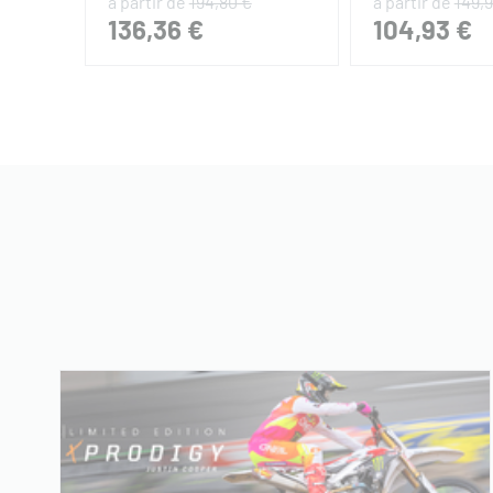
à partir de
194,80 €
à partir de
149,
136,36 €
104,93 €