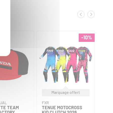
-10%
Marquage offert
SUAL
FXR
THOR
TE TEAM
TENUE MOTOCROSS
MAIL
ACTORY
KID CLUTCH 2026
SPO