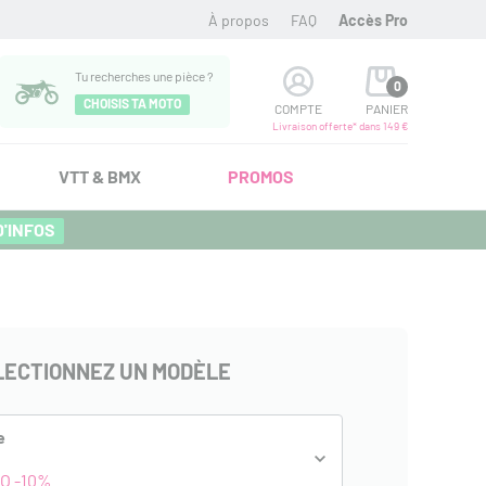
À propos
FAQ
Accès Pro
Tu recherches une pièce ?
0
CHOISIS TA MOTO
COMPTE
PANIER
Livraison offerte* dans 149 €
VTT & BMX
PROMOS
D'INFOS
LECTIONNEZ UN MODÈLE
e
O -10%