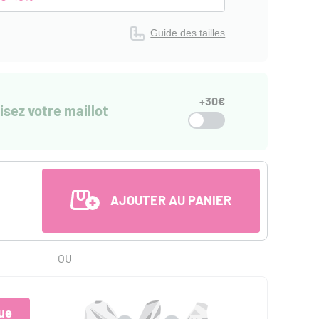
Guide des tailles
+30€
isez votre maillot
AJOUTER AU PANIER
OU
ue