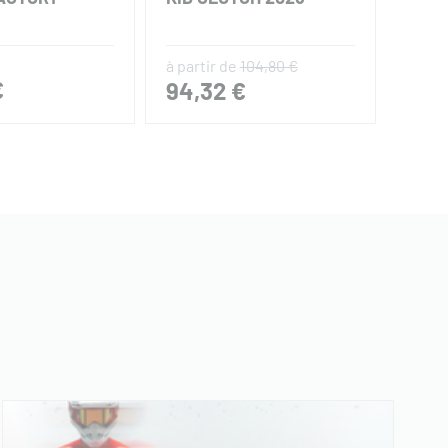
2026
à partir de
104,80 €
à part
€
94,32 €
52,