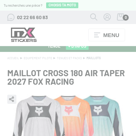
CHOISIS TA MOTO
Tu recherches une pièce ?
02 22 66 60 83
0
MENU
ALPINESTARS 27 : FLOCAGE OFFERT POUR L'ACHAT D'UNE
TENUE
+ D'INFOS
ACCUEIL
EQUIPEMENT PILOTE
TENUES ET PACKS
MAILLOTS
MAILLOT CROSS 180 AIR TAPER
2027 FOX RACING