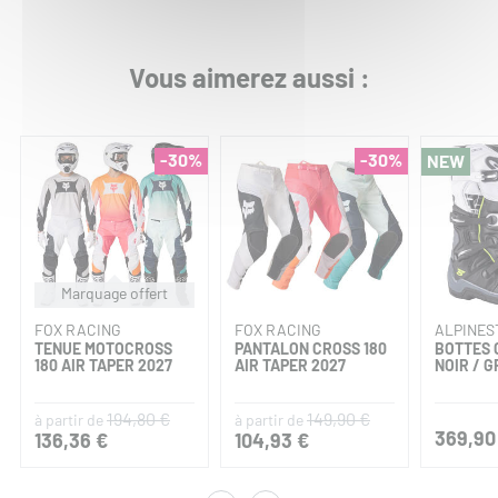
Vous aimerez aussi :
-30%
-30%
NEW
Marquage offert
FOX RACING
FOX RACING
ALPINES
TENUE MOTOCROSS
PANTALON CROSS 180
BOTTES 
180 AIR TAPER 2027
AIR TAPER 2027
NOIR / G
194,80 €
149,90 €
à partir de
à partir de
369,90
136,36 €
104,93 €