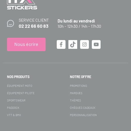
SERVICE CLIENT
Du lundi au vendredi
02 22 66 60 83
10h - 12h30 / 14h - 17h30
Nous écrire
NOS PRODUITS
NOTRE OFFRE
ÉQUIPEMENT MOTO
PROMOTIONS
ÉQUIPEMENT PILOTE
MARQUES
SPORTSWEAR
THÈMES
PADDOCK
CHÈQUES CADEAUX
VTT & BMX
PERSONNALISATION