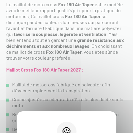
Le maillot de moto cross
Fox 180 Air Taper
est le modèle
avec le meilleur rapport qualité/prix pour la pratique du
motocross. Ce maillot cross
Fox 180 Air Taper
se
distingue par des couleurs lumineuses qui parcourent
l'avant et l'arrière ! Fabriqué dans une matière polyester
qui
favorise la souplesse, légèreté et ventilation
. Mais
bien entendu tout en gardant une
grande résistance aux
déchirements et aux nombreux lavages
. En choisissant
ce maillot de cross
Fox 180 Air Taper
,
vous êtes sûr de
trouver votre couleur préférée !
Maillot Cross Fox 180 Air Taper 2027 :
Maillot de motocross fabriqué en polyester afin
d'évacuer rapidement la transpiration
Coupe ajustée au mieux afin d’être le plus fluide sur la
moto
Belles finitions du col et des manches apportant un
grand confort
De larges panneaux en maille mesh sont présents