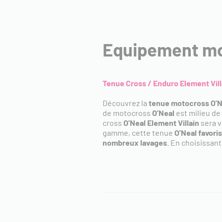
Equipement mot
Tenue Cross / Enduro Element Vil
Découvrez la
tenue motocross O'Ne
de motocross
O'Neal
est milieu de
cross
O'Neal
Element Villain
sera v
gamme, cette tenue
O'Neal
favori
nombreux lavages
. En choisissant