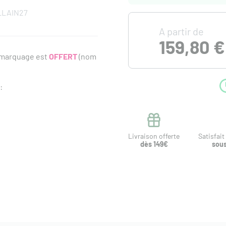
LLAIN27
A partir de
159,80 €
e marquage est
OFFERT
(nom
:
Livraison offerte
Satisfai
dès 149€
sous