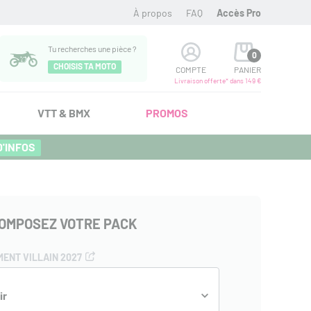
À propos
FAQ
Accès Pro
Tu recherches une pièce ?
0
CHOISIS TA MOTO
COMPTE
PANIER
Livraison offerte* dans 149 €
VTT & BMX
PROMOS
D'INFOS
OMPOSEZ VOTRE PACK
ENT VILLAIN 2027
ir