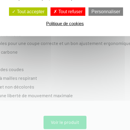
n 2027 :
Tout accepter
Tout refuser
Personnaliser
Politique de cookies
 l'humidité
ples pour une coupe correcte et un bon ajustement ergonomiqu
e carbone
 des coudes
à mailles respirant
 et non décolorés
une liberté de mouvement maximale
Voir le produit