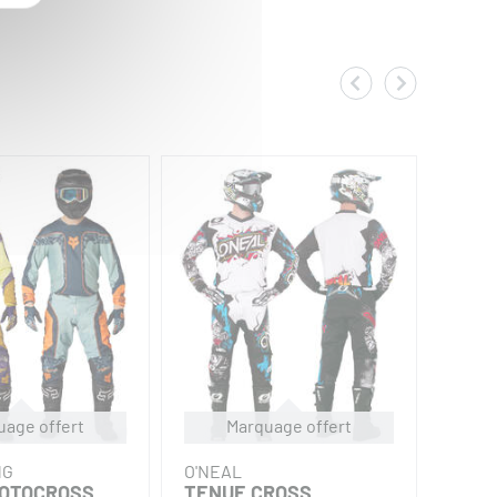
uage offert
Marquage offert
NG
O'NEAL
THOR
OTOCROSS
TENUE CROSS
TENU