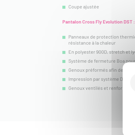
Coupe ajustée
Pantalon Cross Fly Evolution DST :
Panneaux de protection thermiqu
résistance à la chaleur
En polyester 900D, stretch et ly
Système de fermeture Boa pour
Genoux préformés afin de facilit
Impression par système DST
Genoux ventilés et renforcés