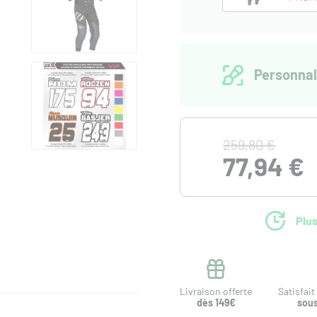
Personnal
259,80 €
77,94 €
Plus
Livraison offerte
Satisfai
dès 149€
sous