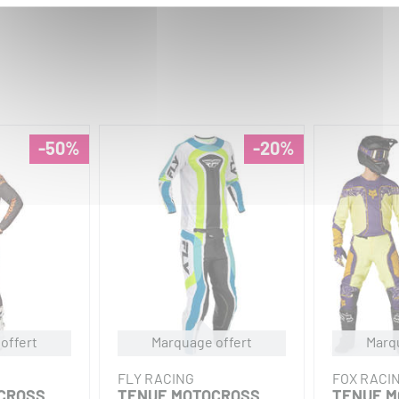
-50%
-20%
offert
Marquage offert
Marq
FLY RACING
FOX RACI
CROSS
TENUE MOTOCROSS
TENUE M