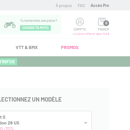
À propos
FAQ
Accès Pro
Tu recherches une pièce ?
0
CHOISIS TA MOTO
COMPTE
PANIER
Livraison offerte* dans 149 €
VTT & BMX
PROMOS
D'INFOS
LECTIONNEZ UN MODÈLE
t S
lon 28 US
O -70%