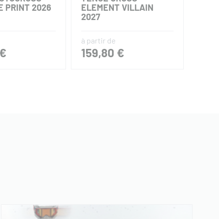
E PRINT 2026
ELEMENT VILLAIN
MEL
2027
à partir de
234,8
 €
159,80 €
117