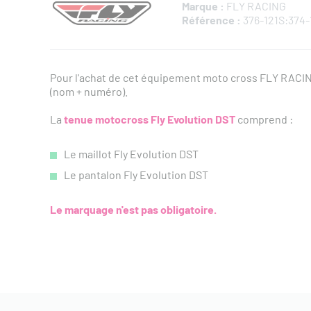
Marque :
FLY RACING
Référence :
376-121S:374-
Pour l'achat de cet équipement moto cross FLY RACI
(nom + numéro).
La
tenue
moto
cross Fly Evolution DST
comprend :
Le maillot Fly Evolution DST
Le pantalon Fly Evolution DST
Le marquage n'est pas obligatoire.