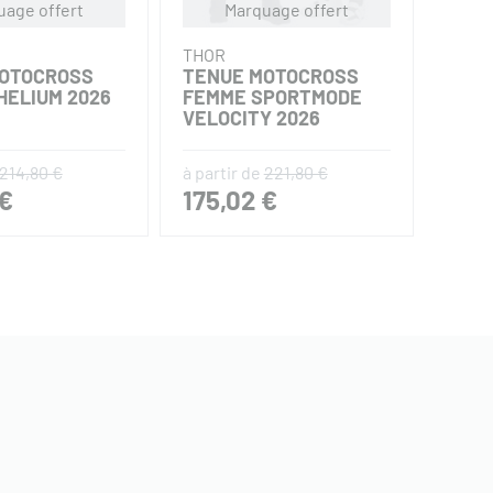
uage offert
Marquage offert
THOR
FXR
OTOCROSS
TENUE MOTOCROSS
MAIL
HELIUM 2026
FEMME SPORTMODE
CLUT
VELOCITY 2026
214,80 €
à partir de
221,80 €
29,90
 €
175,02 €
26,