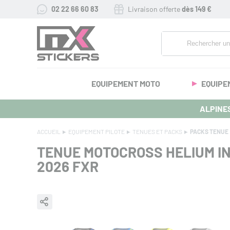
02 22 66 60 83
Livraison offerte
dès 149 €
EQUIPEMENT MOTO
EQUIPE
ALPINES
ACCUEIL
EQUIPEMENT PILOTE
TENUES ET PACKS
PACKS TENUE
TENUE MOTOCROSS HELIUM IN
2026
FXR