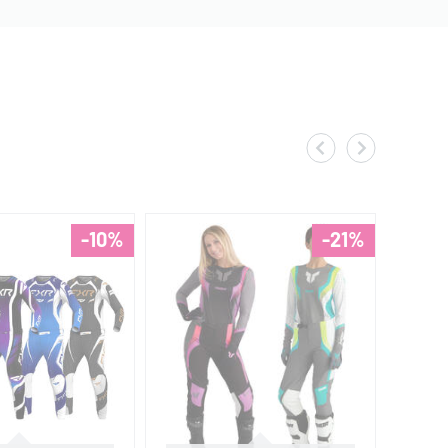
-10%
-21%