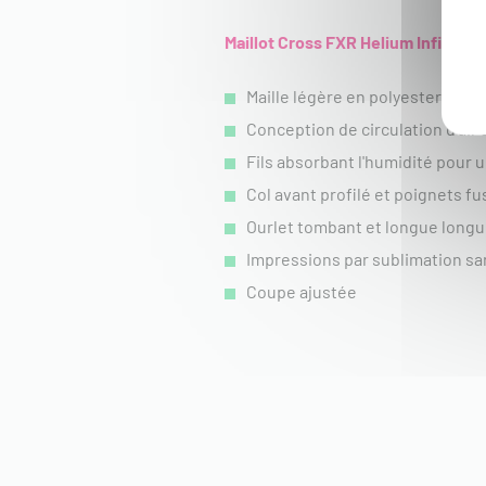
Maillot Cross FXR Helium Infinity 2
Maille légère en polyester et é
Conception de circulation d'air 
Fils absorbant l'humidité pour 
Col avant profilé et poignets fu
Ourlet tombant et longue longu
Impressions par sublimation sa
Coupe ajustée