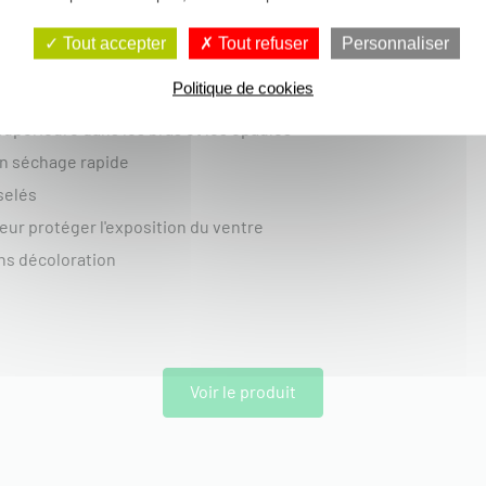
026 :
Tout accepter
Tout refuser
Personnaliser
Politique de cookies
lasthanne associée à un tricot de polyester haute performance
supérieure dans les bras et les épaules
un séchage rapide
selés
eur protéger l'exposition du ventre
ns décoloration
Voir le produit