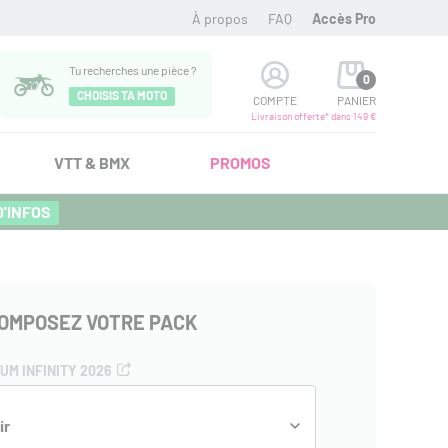
À propos
FAQ
Accès Pro
Tu recherches une pièce ?
0
CHOISIS TA MOTO
COMPTE
PANIER
Livraison offerte* dans 149 €
VTT & BMX
PROMOS
D'INFOS
OMPOSEZ VOTRE PACK
UM INFINITY 2026
ir