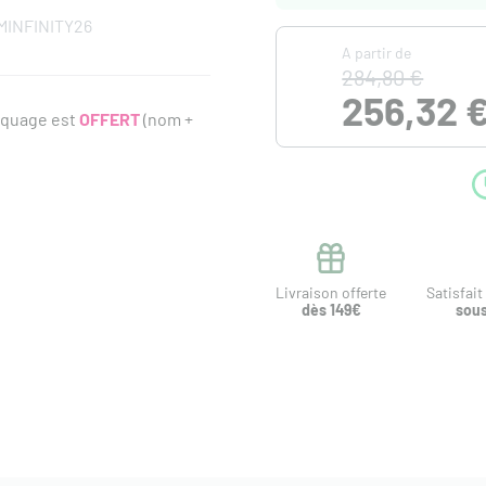
MINFINITY26
A partir de
284,80 €
256,32 
rquage est
OFFERT
(nom +
Livraison offerte
Satisfai
dès 149€
sous