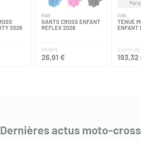
Marq
FXR
FXR
ROSS
GANTS CROSS ENFANT
TENUE M
ITY 2026
REFLEX 2026
ENFANT 
29,90 €
à partir de
26,91 €
193,32
Dernières actus moto-cross