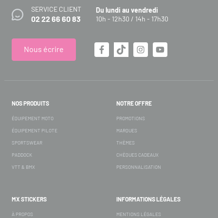
SERVICE CLIENT
Du lundi au vendredi
02 22 66 60 83
10h - 12h30 / 14h - 17h30
Nous écrire
NOS PRODUITS
NOTRE OFFRE
ÉQUIPEMENT MOTO
PROMOTIONS
ÉQUIPEMENT PILOTE
MARQUES
SPORTSWEAR
THÈMES
PADDOCK
CHÈQUES CADEAUX
VTT & BMX
PERSONNALISATION
MX STICKERS
INFORMATIONS LÉGALES
À PROPOS
MENTIONS LÉGALES