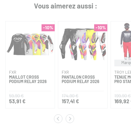
Vous aimerez aussi :
-10%
-10%
Marqu
FXR
FXR
TROY LE
MAILLOT CROSS
PANTALON CROSS
TENUE M
PODIUM RELAY 2026
PODIUM RELAY 2026
PRO STA
59,90 €
174,90 €
199,90 €
53,91 €
157,41 €
169,92