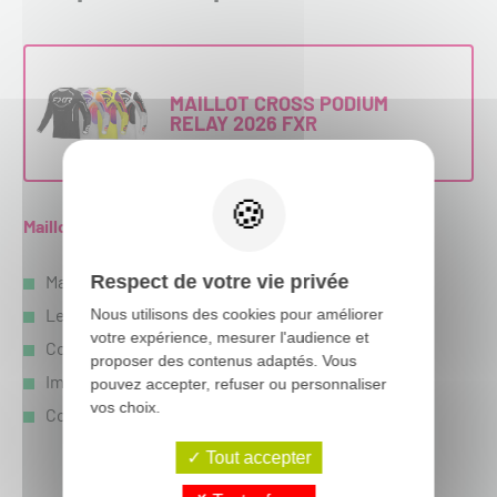
MAILLOT CROSS PODIUM
RELAY 2026 FXR
Maillot Cross FXR Podium Relay 2026 :
Maille à volants en polyester haut de gamme
Respect de votre vie privée
Les fils absorbant l'humidité sèchent rapidement
Nous utilisons des cookies pour améliorer
votre expérience, mesurer l'audience et
Col avant profilé et poignets fuselés
proposer des contenus adaptés. Vous
Impressions par sublimation sans décoloration
pouvez accepter, refuser ou personnaliser
vos choix.
Coupe ajustée
Tout accepter
Voir le produit