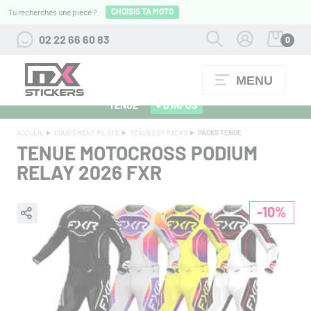
CHOISIS TA MOTO
Tu recherches une pièce ?
02 22 66 60 83
0
MENU
ALPINESTARS 27 : FLOCAGE OFFERT POUR L'ACHAT D'UNE
TENUE
+ D'INFOS
ACCUEIL
EQUIPEMENT PILOTE
TENUES ET PACKS
PACKS TENUE
TENUE MOTOCROSS PODIUM
RELAY 2026
FXR
-10%