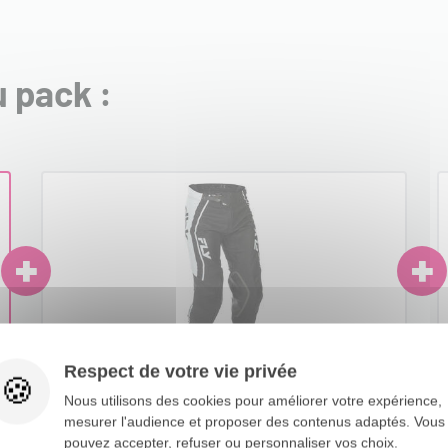
 pack :
Respect de votre vie privée
PANTALON CROSS EVOLUTION DST DBK
G
Nous utilisons des cookies pour améliorer votre expérience,
2026 FLY RACING
mesurer l'audience et proposer des contenus adaptés. Vous
pouvez accepter, refuser ou personnaliser vos choix.