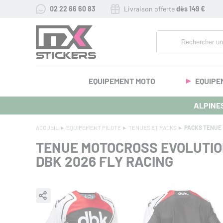
02 22 66 60 83
Livraison offerte
dès 149 €
EQUIPEMENT MOTO
EQUIPE
ALPINES
ACCUEIL
EQUIPEMENT PILOTE
TENUES ET PACKS
PACKS TENUE
TENUE MOTOCROSS EVOLUTIO
DBK 2026
FLY RACING