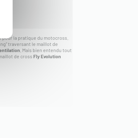
ix pour la pratique du motocross.
ng" traversant le maillot de
entilation
. Mais bien entendu tout
maillot de cross
Fly Evolution