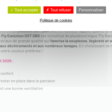
Tout accepter
Tout refuser
Personnaliser
Politique de cookies
 Evolution DST DBK 2026 :
moto cross
Evolution DST DBK
avec le meilleur rapport qualité/pr
s
Fly Evolution DST DBK
est constitué de plusieurs logos "Fly Raci
ériaux de grande qualité qui
favorise la souplesse
,
légèreté et v
 aux déchirements et aux nombreux lavages
. En choisissant ce 
 votre couleur préférée !
K 2026 :
 confort
rester en place dans le pantalon
nt une bonne ventilation