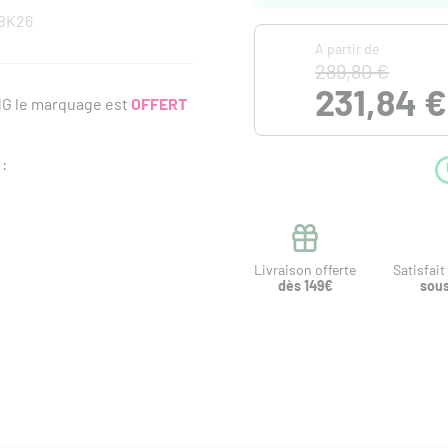
BK26
A partir de
289,80 €
231,84 €
NG le marquage est
OFFERT
:
Livraison offerte
Satisfai
dès 149€
sous