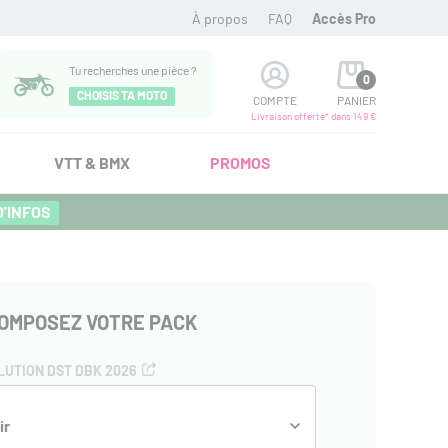
À propos
FAQ
Accès Pro
Tu recherches une pièce ?
0
CHOISIS TA MOTO
COMPTE
PANIER
Livraison offerte* dans 149 €
VTT & BMX
PROMOS
D'INFOS
OMPOSEZ VOTRE PACK
LUTION DST DBK 2026
ir