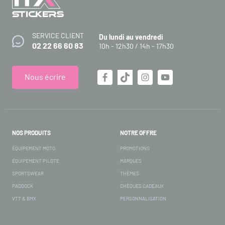
SERVICE CLIENT
Du lundi au vendredi
02 22 66 60 83
10h - 12h30 / 14h - 17h30
Nous écrire
NOS PRODUITS
NOTRE OFFRE
ÉQUIPEMENT MOTO
PROMOTIONS
ÉQUIPEMENT PILOTE
MARQUES
SPORTSWEAR
THÈMES
PADDOCK
CHÈQUES CADEAUX
VTT & BMX
PERSONNALISATION