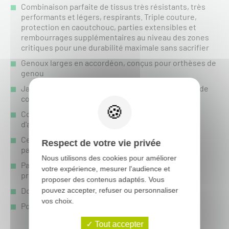
Combinaison parfaite de tissus très résistants, très
performants et légers, respirants. Triple couture,
protection en caoutchouc, parties extensibles et
rembourrages supplémentaires au niveau des zones
critiques pour une durabilité maximale sans sacrifier
Genoux larges en accordéon, conçus pour orthèses de
genou
Jambes ergonomiquement préformées pour plus de
confort de conduite
Construction à panneaux multiples avec orifices
d'aération coupés au laser
Ceinture réglable à 360 degrés pour maintenir le
Respect de votre vie privée
pantalon en place
Nous utilisons des cookies pour améliorer
Panneaux résistants à la chaleur et à l'usure et
votre expérience, mesurer l'audience et
protection thermique en cuir sur les deux genoux
proposer des contenus adaptés. Vous
Doublure intérieure en tissu à mailles respirant
pouvez accepter, refuser ou personnaliser
vos choix.
Poche extérieure zippée cachée
Tout accepter