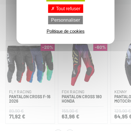
Tout refuser
Personnaliser
Vous aimerez aussi :
Politique de cookies
-20%
-60%
FLY RACING
FOX RACING
KENNY
PANTALON CROSS F-16
PANTALON CROSS 180
PANTAL
2026
HONDA
MOTOCR
89,90 €
159,90 €
129,90 €
71,92 €
63,96 €
64,95 