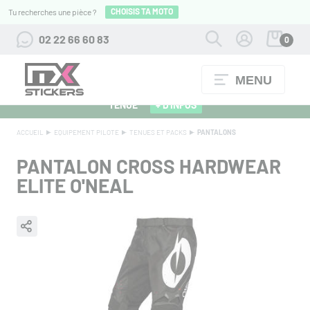
CHOISIS TA MOTO
Tu recherches une pièce ?
02 22 66 60 83
0
MENU
ALPINESTARS 27 : FLOCAGE OFFERT POUR L'ACHAT D'UNE
TENUE
+ D'INFOS
ACCUEIL
EQUIPEMENT PILOTE
TENUES ET PACKS
PANTALONS
PANTALON CROSS HARDWEAR
ELITE O'NEAL