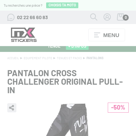
CHOISIS TA MOTO
Tu recherches une pièce ?
02 22 66 60 83
0
MENU
ALPINESTARS 27 : FLOCAGE OFFERT POUR L'ACHAT D'UNE
TENUE
+ D'INFOS
ACCUEIL
EQUIPEMENT PILOTE
TENUES ET PACKS
PANTALONS
PANTALON CROSS
CHALLENGER ORIGINAL PULL-
IN
-50%