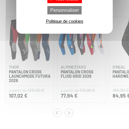
Vous aimerez aussi :
Personnaliser
Politique de cookies
-15%
-35%
THOR
ALPINESTARS
O'NEAL
PANTALON CROSS
PANTALON CROSS
PANTALO
LAUNCHMODE FUTURA
FLUID GRID 2026
HARDWEA
2026
125,90 €
119,90 €
169,90 €
à partir de
à partir de
107,02 €
77,94 €
84,95 