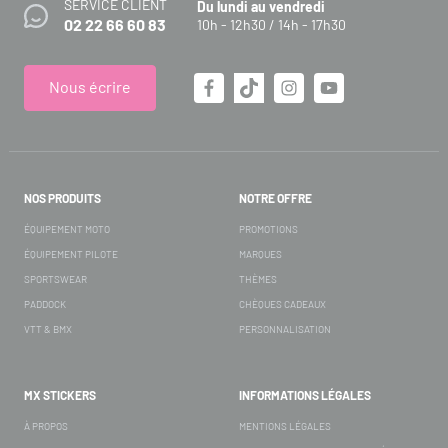
SERVICE CLIENT
Du lundi au vendredi
02 22 66 60 83
10h - 12h30 / 14h - 17h30
Nous écrire
NOS PRODUITS
NOTRE OFFRE
ÉQUIPEMENT MOTO
PROMOTIONS
ÉQUIPEMENT PILOTE
MARQUES
SPORTSWEAR
THÈMES
PADDOCK
CHÈQUES CADEAUX
VTT & BMX
PERSONNALISATION
MX STICKERS
INFORMATIONS LÉGALES
À PROPOS
MENTIONS LÉGALES