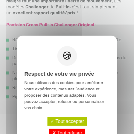
malgré tout une importante liberté de mouvement
. Les
modèles
Challenger
de
Pull-In
, c'est tout simplement
un
excellent rapport qualité/prix
!
Pantalon Cross Pull-In Challenger Original
:
Réalisé en Polyester en DYNAX de très haute qualité
Tissu 1000D CORDULA à l'arrière du pantalon
Doublure entièrement ventilée cousus jusqu'en bas du
pantalon
Nombreuses pièces extensibles en SPANDEX pour
Respect de votre vie privée
plus d'aisance
Nous utilisons des cookies pour améliorer
Réglage de la ceinture par boucle micrométrique
votre expérience, mesurer l'audience et
proposer des contenus adaptés. Vous
Pipings et surpiqûres de finition
pouvez accepter, refuser ou personnaliser
vos choix.
Tout accepter
Tout refuser