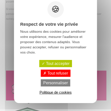
pouvez consulter notre
Politique de confidentialité
.
Si vous souhaitez exercer vos droits sur l'utilisation de vos données
personnelles ou contacter le responsable de traitement, vous pouvez utiliser
notre page
Exercez vos droits
.
Respect de votre vie privée
Nous utilisons des cookies pour améliorer
votre expérience, mesurer l'audience et
proposer des contenus adaptés. Vous
pouvez accepter, refuser ou personnaliser
vos choix.
Tout accepter
Tout refuser
Personnaliser
Politique de cookies