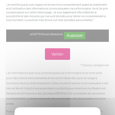
"Je certifie que je suis majeur et donne mon consentement quant au traitement
et à l'utilisation des informations communiquées via ce formulaire, dont j’ai pris
connaissance sur cette même page. Je suis également informé(e) de la
possibilité et des moyens qui me sont donnés pour retirer ce consentement à
tout moment, ou exercer mes droits sur mes données personnelles."
reCAPTCHA est désactivé.
Autoriser
* Champs obligatoires
Les informations que vous communiquez via ce formulaire nous sont utiles
pour répondre à votre demande et ne seront réservées qu'à cet usage à
l'exclusion de tout autre traitement. Elles ne seront jamais communiquées à des
tiers et feront l'objet d'une exploitation conforme aux directives du Règlement
Général de la Protection des Données (RGPD) de l'UE en matière de sécurité et
confidentialité. La durée maximum de conservation de ces données est d'une
année.
Pour plus d'informations sur notre gestion des données personnelles, vous