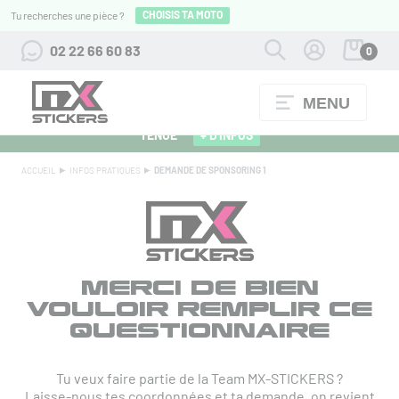
CHOISIS TA MOTO
Tu recherches une pièce ?
02 22 66 60 83
0
MENU
ALPINESTARS 27 : FLOCAGE OFFERT POUR L'ACHAT D'UNE
TENUE
+ D'INFOS
ACCUEIL
INFOS PRATIQUES
DEMANDE DE SPONSORING 1
MERCI DE BIEN
VOULOIR REMPLIR CE
QUESTIONNAIRE
Tu veux faire partie de la Team MX-STICKERS ?
Laisse-nous tes coordonnées et ta demande, on revient