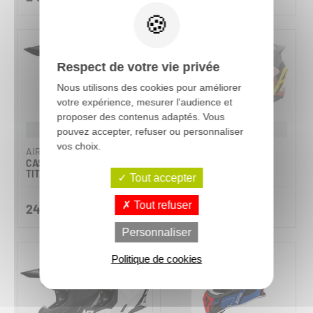
Respect de votre vie privée
Nous utilisons des cookies pour améliorer
votre expérience, mesurer l'audience et
proposer des contenus adaptés. Vous
Personnalisable
Personnalisable
pouvez accepter, refuser ou personnaliser
vos choix.
AIROH
AIROH
CASQUE CROSS TWIST 3
CASQUE CROSS TWIST 3
TITAN MAT 2026
ADVENTURE MAT 2026
Tout accepter
Tout refuser
249,90 €
249,90 €
Personnaliser
Politique de cookies