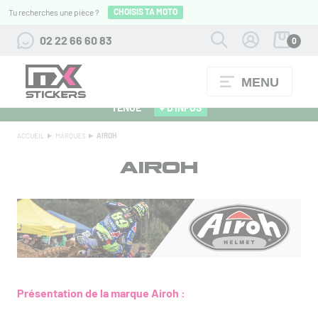
CHOISIS TA MOTO
Tu recherches une pièce ?
02 22 66 60 83
0
MENU
ALPINESTARS 27 : FLOCAGE OFFERT POUR L'ACHAT D'UNE
TENUE
+ D'INFOS
ACCUEIL
MARQUES
AIROH
AIROH
Présentation de la marque Airoh :