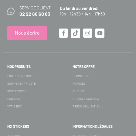
SERVICE CLIENT
Du lundi au vendredi
02 22 66 60 83
10h - 12h30 / 14h - 17h30
Nous écrire
NOS PRODUITS
NOTRE OFFRE
ÉQUIPEMENT MOTO
PROMOTIONS
ÉQUIPEMENT PILOTE
MARQUES
SPORTSWEAR
THÈMES
PADDOCK
CHÈQUES CADEAUX
VTT & BMX
PERSONNALISATION
MX STICKERS
INFORMATIONS LÉGALES
À PROPOS
MENTIONS LÉGALES