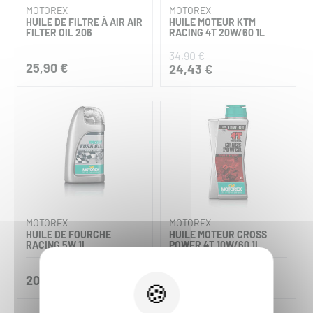
MOTOREX
MOTOREX
HUILE DE FILTRE À AIR AIR
HUILE MOTEUR KTM
FILTER OIL 206
RACING 4T 20W/60 1L
34,90 €
25,90 €
24,43 €
MOTOREX
MOTOREX
HUILE DE FOURCHE
HUILE MOTEUR CROSS
RACING 5W 1L
POWER 4T 10W/60 1L
20,90 €
22,90 €