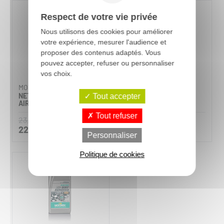
Promo
Respect de votre vie privée
Nous utilisons des cookies pour améliorer
votre expérience, mesurer l'audience et
proposer des contenus adaptés. Vous
pouvez accepter, refuser ou personnaliser
vos choix.
MOTOREX
MOTOREX
NETTOYANT DE FILTRE À
KIT D'ENTRETIEN DES
Tout accepter
AIR
FILTRES À AIR
Tout refuser
23,90 €
106,90 €
22,71 €
Personnaliser
Politique de cookies