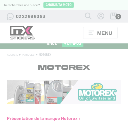
CHOISIS TA MOTO
Tu recherches une pièce ?
02 22 66 60 83
0
MENU
ALPINESTARS 27 : FLOCAGE OFFERT POUR L'ACHAT D'UNE
TENUE
+ D'INFOS
ACCUEIL
MARQUES
MOTOREX
MOTOREX
Présentation de la marque Motorex :