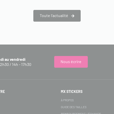
Toute l’actualité
ndi au vendredi
Nous écrire
12h30 / 14h - 17h30
FRE
MX STICKERS
S
À PROPOS
GUIDE DES TAILLES
REMBOURSEMENT / ÉCHANGE