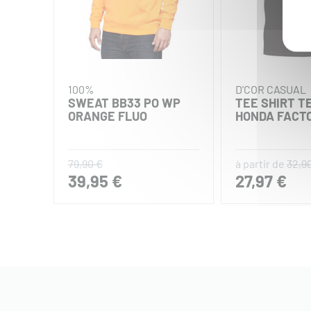
100%
D'COR CASUAL
SWEAT BB33 PO WP
TEE SHIRT T
ORANGE FLUO
HONDA FACTO
79,90 €
à partir de
32,9
39,95 €
27,97 €