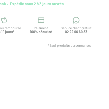
tock
Expédié sous 2 à 3 jours ouvrés
t ou remboursé
Paiement
Service client gratuit
 14 jours*
100% sécurisé
02 22 66 60 83
*Sauf produits personnalisés