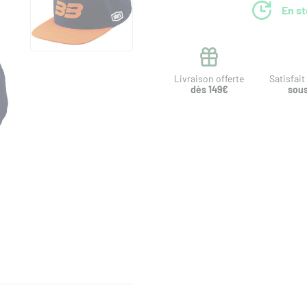
En s
Livraison offerte
Satisfai
dès 149€
sous