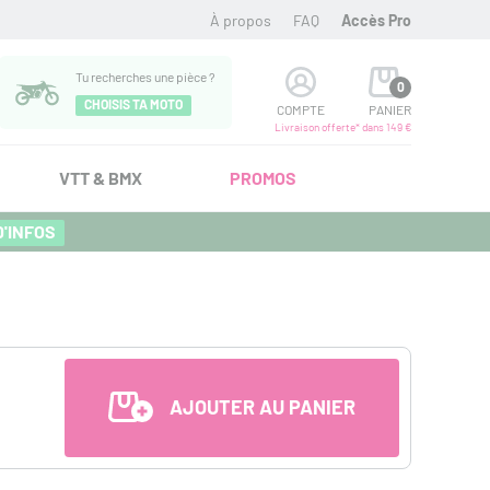
À propos
FAQ
Accès Pro
Tu recherches une pièce ?
0
CHOISIS TA MOTO
COMPTE
PANIER
Livraison offerte* dans 149 €
VTT & BMX
PROMOS
D'INFOS
AJOUTER AU PANIER