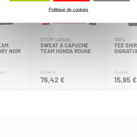
Politique de cookies
D'COR CASUAL
100%
EAM
SWEAT À CAPUCHE
TEE SHI
RY NOIR
TEAM HONDA ROUGE
SIGNATU
0 €
89,90 €
31,90 €
76,42 €
15,95 €