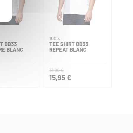
100%
100%
RT BB33
TEE SHIRT BB33
SWEA
RE BLANC
REPEAT BLANC
OAT
31,90 €
79,90
15,95 €
39,