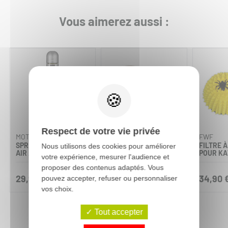
Vous aimerez aussi :
Respect de votre vie privée
MOTOREX
DT1
FWF
SPRAY DE FILTRE À
FILTRE À AIR DUAL
FILTRE À
Nous utilisons des cookies pour améliorer
AIR AIR FILTER OIL
FOAM POUR TRIUMPH
POUR KA
votre expérience, mesurer l'audience et
proposer des contenus adaptés. Vous
29,90 €
19,90 €
34,90 
pouvez accepter, refuser ou personnaliser
vos choix.
Tout accepter