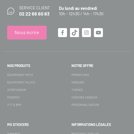
SERVICE CLIENT
Du lundi au vendredi
02 22 66 60 83
10h - 12h30 / 14h - 17h30
Nous écrire
NOS PRODUITS
NOTRE OFFRE
ÉQUIPEMENT MOTO
PROMOTIONS
ÉQUIPEMENT PILOTE
MARQUES
SPORTSWEAR
THÈMES
PADDOCK
CHÈQUES CADEAUX
VTT & BMX
PERSONNALISATION
MX STICKERS
INFORMATIONS LÉGALES
À PROPOS
MENTIONS LÉGALES