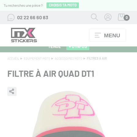
CHOISIS TA MOTO
Tu recherches une pièce ?
02 22 66 60 83
0
MENU
ALPINESTARS 27 : FLOCAGE OFFERT POUR L'ACHAT D'UNE
TENUE
+ D'INFOS
ACCUEIL
EQUIPEMENT MOTO
ACCESSOIRES MOTO
FILTRES À AIR
FILTRE À AIR QUAD DT1