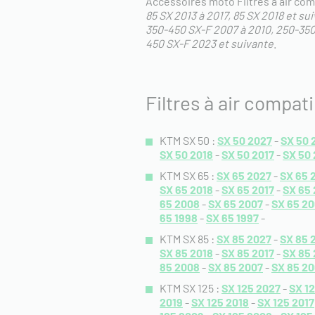
Accessoires moto Filtres à air com
85 SX 2013 à 2017
85 SX 2018 et su
350-450 SX-F 2007 à 2010
250-350
450 SX-F 2023 et suivante
.
Filtres à air compa
KTM SX 50 :
SX 50 2027
-
SX 50 
SX 50 2018
-
SX 50 2017
-
SX 50 
KTM SX 65 :
SX 65 2027
-
SX 65 
SX 65 2018
-
SX 65 2017
-
SX 65 
65 2008
-
SX 65 2007
-
SX 65 2
65 1998
-
SX 65 1997
-
KTM SX 85 :
SX 85 2027
-
SX 85 
SX 85 2018
-
SX 85 2017
-
SX 85 
85 2008
-
SX 85 2007
-
SX 85 2
KTM SX 125 :
SX 125 2027
-
SX 1
2019
-
SX 125 2018
-
SX 125 2017