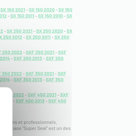
-
SX 150 2021
-
SX 150 2020
-
SX 150
012
-
SX 150 2011
-
SX 150 2010
-
SX
22
-
SX 250 2021
-
SX 250 2020
-
SX
X 250 2012
-
SX 250 2011
-
SX 250
F 250 2022
-
SXF 250 2021
-
SXF
 2014
-
SXF 250 2013
-
SXF 250
 350 2022
-
SXF 350 2021
-
SXF
 2014
-
SXF 350 2013
-
SXF 350
F 450 2022
-
SXF 450 2021
-
SXF
 2014
-
SXF 450 2013
-
SXF 450
urs teams et professionnels.
eur embase "Super Seal" est un des