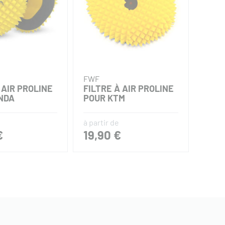
FWF
MOTO
 AIR PROLINE
FILTRE À AIR PROLINE
KIT 
NDA
POUR KTM
FILT
à partir de
€
19,90 €
106