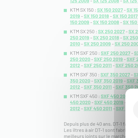
125 2009
-
SX 125 2008
-
SX 125
KTM SX 150 :
SX 150 2027
-
SX 1
2019
-
SX 150 2018
-
SX 150 2017
150 2009
-
SX 150 2008
-
SX 150
KTM SX 250 :
SX 250 2027
-
SX 
250 2019
-
SX 250 2018
-
SX 250
2010
-
SX 250 2009
-
SX 250 20
KTM SXF 250 :
SXF 250 2027
-
S
250 2020
-
SXF 250 2019
-
SXF 
2012
-
SXF 250 2011
-
SXF 250 2
KTM SXF 350 :
SXF 350 2027
-
S
350 2020
-
SXF 350 2019
-
SXF 
2012
-
SXF 350 2011
-
SXF 350 2
KTM SXF 450 :
SXF 450 2027
-
S
450 2020
-
SXF 450 2019
-
SXF 
2012
-
SXF 450 2011
-
SXF 450 2
Depuis plus de 40 ans, DT-1 fabriqu
Les iltres à air DT-1 sont fabriqu
meilleurs joints sur le marché (plu