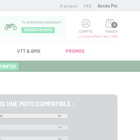
À propos
FAQ
Accès Pro
Tu recherches une pièce ?
0
CHOISIS TA MOTO
COMPTE
PANIER
Livraison offerte* dans 149 €
VTT & BMX
PROMOS
D'INFOS
IS UNE MOTO COMPATIBLE :