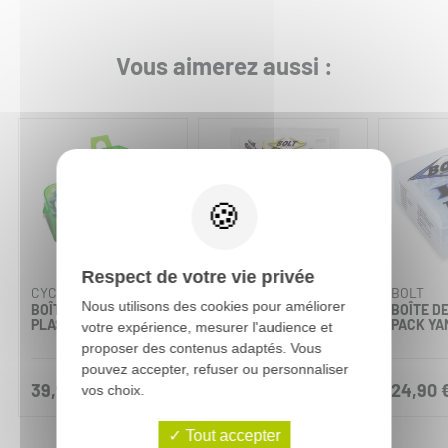
Vous aimerez aussi :
Respect de votre vie privée
CYCRA
BOLT
BOLT
Nous utilisons des cookies pour améliorer
BOÎTE DE VIS POUR
BOÎTE DE VIS PRO
BOÎTE D
PLASTIQUE KAWASAKI
PACK SUZUKI
PACK Y
votre expérience, mesurer l'audience et
proposer des contenus adaptés. Vous
pouvez accepter, refuser ou personnaliser
39,90 €
72,50 €
24,90 
vos choix.
Tout accepter