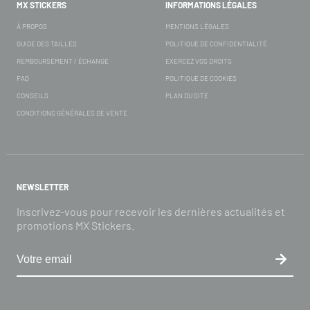
MX STICKERS
INFORMATIONS LÉGALES
À PROPOS
MENTIONS LÉGALES
GUIDE DES TAILLES
POLITIQUE DE CONFIDENTIALITÉ
REMBOURSEMENT / ÉCHANGE
EXERCEZ VOS DROITS
FAQ
POLITIQUE DE COOKIES
CONSEILS
PLAN DU SITE
CONDITIONS GÉNÉRALES DE VENTE
NEWSLETTER
Inscrivez-vous pour recevoir les dernières actualités et
promotions MX Stickers.