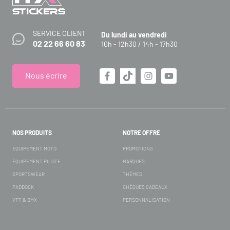
SERVICE CLIENT
Du lundi au vendredi
02 22 66 60 83
10h - 12h30 / 14h - 17h30
Nous écrire
NOS PRODUITS
NOTRE OFFRE
ÉQUIPEMENT MOTO
PROMOTIONS
ÉQUIPEMENT PILOTE
MARQUES
SPORTSWEAR
THÈMES
PADDOCK
CHÈQUES CADEAUX
VTT & BMX
PERSONNALISATION