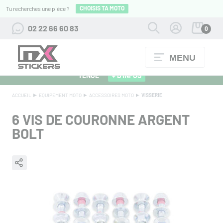
CHOISIS TA MOTO
Tu recherches une pièce ?
02 22 66 60 83
0
MENU
ALPINESTARS 27 : FLOCAGE OFFERT POUR L'ACHAT D'UNE
TENUE
+ D'INFOS
ACCUEIL
EQUIPEMENT MOTO
ACCESSOIRES MOTO
VISSERIE
6 VIS DE COURONNE ARGENT
BOLT