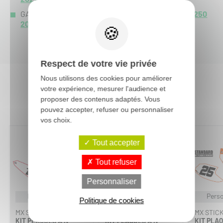
GASGAS MC 250 :
MC 250 2023
-
MC 250 2022
-
MC 250
2021
-
Respect de votre vie privée
Nous utilisons des cookies pour améliorer
votre expérience, mesurer l'audience et
Vous aimerez aussi :
proposer des contenus adaptés. Vous
pouvez accepter, refuser ou personnaliser
vos choix.
Tout accepter
Tout refuser
Personnaliser
Personnalisable
Personnalisable
Perso
Politique de cookies
MX STICKERS
MX STICKERS
MX STIC
KIT PLAQUES À N°
KIT PLAQUES À N°
KIT PLAQ