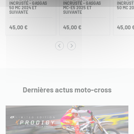
INCRUSTÉ - GASGAS
INCRUSTÉ - GASGAS
INCRUST
50 MC 2024 ET
MC-E5 2025 ET
50 MC 20
SUIVANTE
SUIVANTE
45,00 €
45,00 €
45,00 
Dernières actus moto-cross