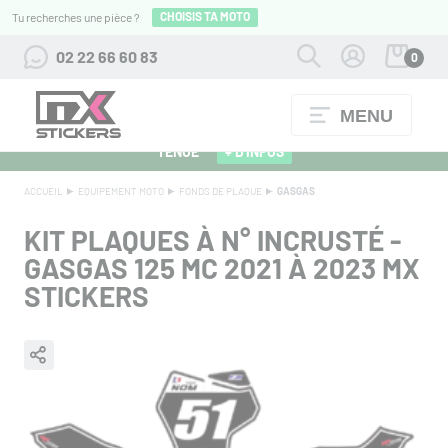
CHOISIS TA MOTO
Tu recherches une pièce ?
02 22 66 60 83
0
MENU
ALPINESTARS 27 : FLOCAGE OFFERT POUR L'ACHAT D'UNE
TENUE
+ D'INFOS
ACCUEIL
EQUIPEMENT MOTO
FONDS DE PLAQUE
GASGAS
KIT PLAQUES À N° INCRUSTÉ -
GASGAS 125 MC 2021 À 2023 MX
STICKERS