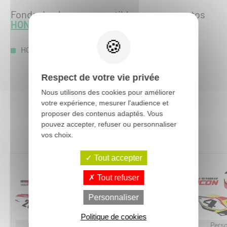
Fonds de plaque compatible avec ces motos
HONDA
:
HONDA CRF-R 450 :
CRF-R 450 2012
-
Respect de votre vie privée
Nous utilisons des cookies pour améliorer
votre expérience, mesurer l'audience et
proposer des contenus adaptés. Vous
Vous aimerez aussi :
pouvez accepter, refuser ou personnaliser
vos choix.
Tout accepter
Tout refuser
Personnaliser
Politique de cookies
Personnalisable
Personnalisable
Perso