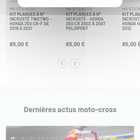
MX STICKERS
MX STICKERS
MX STIC
KIT PLAQUES À N°
KIT PLAQUES À N°
KIT PLAQ
INCRUSTÉ TWOTWO -
INCRUSTÉ - HONDA
INCRUST
HONDA 250 CR-F DE
250 CR 2002 À 2007
HONDA 4
2019 À 2021
POLISPORT
2012
85,00 €
65,00 €
85,00 
Dernières actus moto-cross