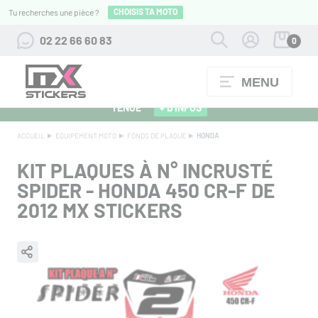
CHOISIS TA MOTO
Tu recherches une pièce ?
02 22 66 60 83
0
MENU
ALPINESTARS 27 : FLOCAGE OFFERT POUR L'ACHAT D'UNE
TENUE
+ D'INFOS
ACCUEIL
EQUIPEMENT MOTO
FONDS DE PLAQUE
HONDA
KIT PLAQUES À N° INCRUSTÉ
SPIDER - HONDA 450 CR-F DE
2012 MX STICKERS