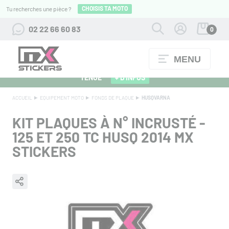
CHOISIS TA MOTO
Tu recherches une pièce ?
02 22 66 60 83
0
MENU
ALPINESTARS 27 : FLOCAGE OFFERT POUR L'ACHAT D'UNE
TENUE
+ D'INFOS
ACCUEIL
EQUIPEMENT MOTO
FONDS DE PLAQUE
HUSQVARNA
KIT PLAQUES À N° INCRUSTÉ -
125 ET 250 TC HUSQ 2014 MX
STICKERS