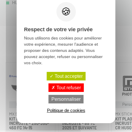
HUSQVARNA TC 250 :
TC 250 2014
-
Respect de votre vie privée
Nous utilisons des cookies pour améliorer
votre expérience, mesurer l'audience et
Vous aimerez aussi :
proposer des contenus adaptés. Vous
pouvez accepter, refuser ou personnaliser
vos choix.
Tout accepter
Tout refuser
Personnaliser
Personnalisable
Personnalisable
Perso
Politique de cookies
MX STICKERS
MX STICKERS
MX STIC
KIT PLAQUES À N°
KIT PLAQUES À N°
KIT PLAQ
INCRUSTÉ - 250-350-
INCRUSTÉ - 85 TC
INCRUSTÉ
450 FC 14-15
2025 ET SUIVANTE
CR HUSQ