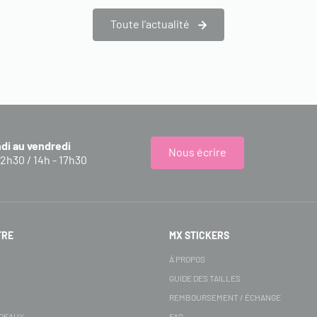
Toute l’actualité
ndi au vendredi
Nous écrire
12h30 / 14h - 17h30
FRE
MX STICKERS
S
À PROPOS
GUIDE DES TAILLES
REMBOURSEMENT / ÉCHANGE
ADEAUX
FAQ