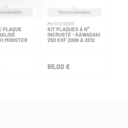
onnalisable
Personnalisable
MX STICKERS
MX S
E PLAQUE
KIT PLAQUES À N°
KIT 
ALISÉ
INCRUSTÉ - KAWASAKI
INCR
I MONSTER
250 KXF 2009 À 2012
KAWA
À 20
65,00 €
85,
€