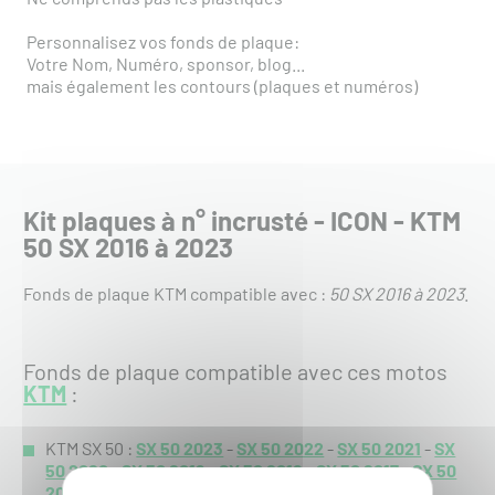
Personnalisez vos fonds de plaque:
Votre Nom, Numéro, sponsor, blog...
mais également les contours (plaques et numéros)
Kit plaques à n° incrusté - ICON - KTM
50 SX 2016 à 2023
Fonds de plaque KTM compatible avec :
50 SX 2016 à 2023
.
Fonds de plaque compatible avec ces motos
KTM
:
KTM SX 50 :
SX 50 2023
-
SX 50 2022
-
SX 50 2021
-
SX
50 2020
-
SX 50 2019
-
SX 50 2018
-
SX 50 2017
-
SX 50
2016
-