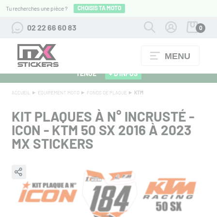
CHOISIS TA MOTO
Tu recherches une pièce ?
02 22 66 60 83
0
MENU
ALPINESTARS 27 : FLOCAGE OFFERT POUR L'ACHAT D'UNE
TENUE
+ D'INFOS
ACCUEIL
EQUIPEMENT MOTO
FONDS DE PLAQUE
KTM
KIT PLAQUES À N° INCRUSTÉ -
ICON - KTM 50 SX 2016 À 2023
MX STICKERS