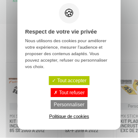
Respect de votre vie privée
Nous utilisons des cookies pour améliorer
Vous aimerez aussi :
votre expérience, mesurer l'audience et
proposer des contenus adaptés. Vous
pouvez accepter, refuser ou personnaliser
vos choix.
Tout accepter
Tout refuser
Personnaliser
Personnalisable
Personnalisable
Perso
MX STICKERS
MX STICKERS
MX STIC
Politique de cookies
KIT PLAQUES À N°
KIT PLAQUES À N°
KIT PLAQ
INCRUSTÉ FUEL - KTM
INCRUSTÉ - KTM 250
INCRUSTÉ
85 SX 2003 À 2012
SX-F 2019 À 2022
EXC DE 2