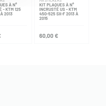
ERS
MX STICKERS
MX S
UES À N°
KIT PLAQUES À N°
KIT 
 - KTM 125
INCRUSTÉ US - KTM
INCR
 À 2013
450-525 SX-F 2013 À
KTM 
2015
2012
€
60,00 €
85,