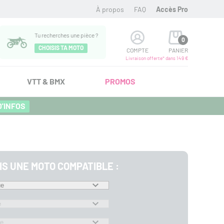
À propos
FAQ
Accès Pro
Tu recherches une pièce ?
0
CHOISIS TA MOTO
COMPTE
PANIER
Livraison offerte* dans 149 €
VTT & BMX
PROMOS
D'INFOS
IS UNE MOTO COMPATIBLE :