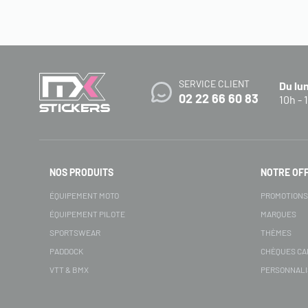
SERVICE CLIENT
Du lu
02 22 66 60 83
10h - 
NOS PRODUITS
NOTRE OF
ÉQUIPEMENT MOTO
PROMOTION
ÉQUIPEMENT PILOTE
MARQUES
SPORTSWEAR
THÈMES
PADDOCK
CHÈQUES C
VTT & BMX
PERSONNALI