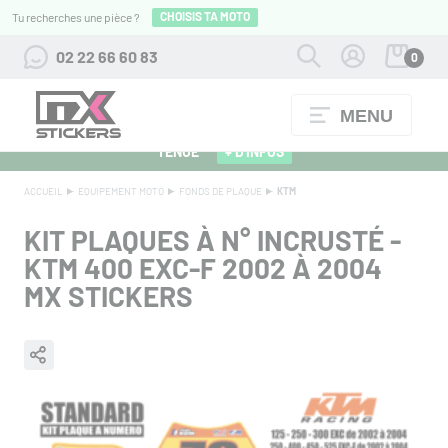
CHOISIS TA MOTO
Tu recherches une pièce ?
02 22 66 60 83
0
MENU
ALPINESTARS 27 : FLOCAGE OFFERT POUR L'ACHAT D'UNE
TENUE
+ D'INFOS
ACCUEIL
EQUIPEMENT MOTO
FONDS DE PLAQUE
KTM
KIT PLAQUES À N° INCRUSTÉ -
KTM 400 EXC-F 2002 À 2004
MX STICKERS