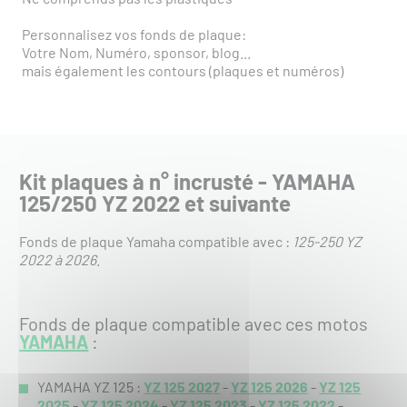
Personnalisez vos fonds de plaque:
Votre Nom, Numéro, sponsor, blog...
mais également les contours (plaques et numéros)
Kit plaques à n° incrusté - YAMAHA
125/250 YZ 2022 et suivante
Fonds de plaque Yamaha compatible avec :
125-250 YZ
2022 à 2026
.
Fonds de plaque compatible avec ces motos
YAMAHA
:
YAMAHA YZ 125 :
YZ 125 2027
-
YZ 125 2026
-
YZ 125
2025
-
YZ 125 2024
-
YZ 125 2023
-
YZ 125 2022
-