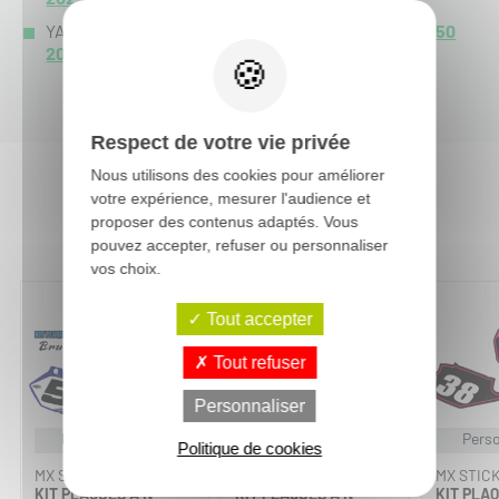
YAMAHA YZ 250 :
YZ 250 2027
-
YZ 250 2026
-
YZ 250
2025
-
YZ 250 2024
-
YZ 250 2023
-
YZ 250 2022
-
Respect de votre vie privée
Nous utilisons des cookies pour améliorer
votre expérience, mesurer l'audience et
Vous aimerez aussi :
proposer des contenus adaptés. Vous
pouvez accepter, refuser ou personnaliser
vos choix.
Tout accepter
Tout refuser
Personnaliser
Personnalisable
Personnalisable
Perso
Politique de cookies
MX STICKERS
MX STICKERS
MX STIC
KIT PLAQUES À N°
KIT PLAQUES À N°
KIT PLAQ