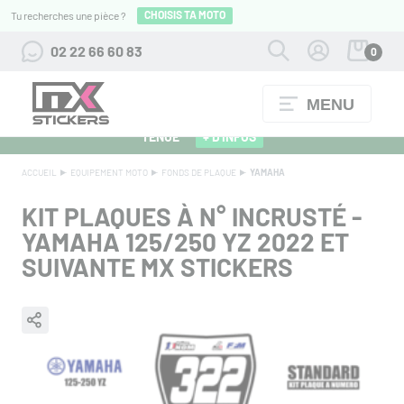
CHOISIS TA MOTO
Tu recherches une pièce ?
02 22 66 60 83
0
MENU
ALPINESTARS 27 : FLOCAGE OFFERT POUR L'ACHAT D'UNE
TENUE
+ D'INFOS
ACCUEIL
EQUIPEMENT MOTO
FONDS DE PLAQUE
YAMAHA
KIT PLAQUES À N° INCRUSTÉ -
YAMAHA 125/250 YZ 2022 ET
SUIVANTE MX STICKERS