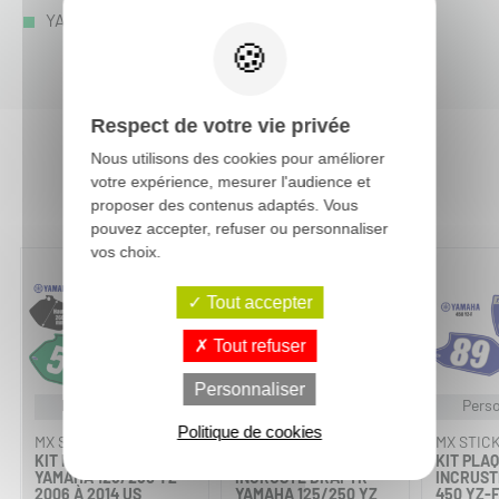
YAMAHA YZF 450 :
YZF 450 2027
-
YZF 450 2026
-
Respect de votre vie privée
Nous utilisons des cookies pour améliorer
votre expérience, mesurer l'audience et
Vous aimerez aussi :
proposer des contenus adaptés. Vous
pouvez accepter, refuser ou personnaliser
vos choix.
Tout accepter
Tout refuser
Personnaliser
Personnalisable
Personnalisable
Perso
Politique de cookies
MX STICKERS
MX STICKERS
MX STIC
KIT PLAQUES À N° -
KIT PLAQUES À N°
KIT PLAQ
YAMAHA 125/250 YZ
INCRUSTÉ DRAFTR -
INCRUST
2006 À 2014 US
YAMAHA 125/250 YZ
450 YZ-F