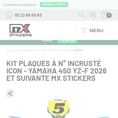
CHOISIS TA MOTO
Tu recherches une pièce ?
02 22 66 60 83
0
MENU
ALPINESTARS 27 : FLOCAGE OFFERT POUR L'ACHAT D'UNE
TENUE
+ D'INFOS
ACCUEIL
EQUIPEMENT MOTO
FONDS DE PLAQUE
YAMAHA
KIT PLAQUES À N° INCRUSTÉ
ICON - YAMAHA 450 YZ-F 2026
ET SUIVANTE MX STICKERS