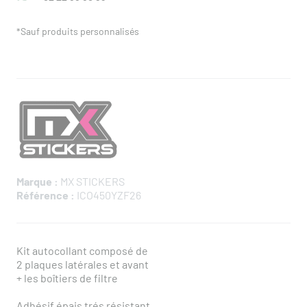
*Sauf produits personnalisés
Marque :
MX STICKERS
Référence :
ICO450YZF26
Kit autocollant composé de
2 plaques latérales et avant
+ les boîtiers de filtre
Adhésif épais trés résistant