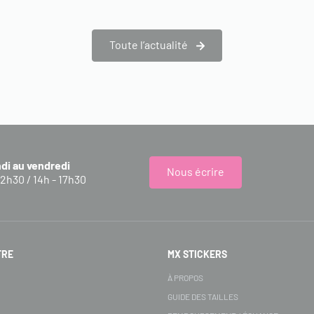
Toute l’actualité
ndi au vendredi
Nous écrire
12h30 / 14h - 17h30
FRE
MX STICKERS
S
À PROPOS
GUIDE DES TAILLES