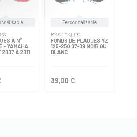
onnalisable
Personnalisable
ERS
MX STICKERS
MX S
UES À N°
FONDS DE PLAQUES YZ
KIT 
É - YAMAHA
125-250 07-09 NOIR OU
INCR
 2007 À 2011
BLANC
YAMA
2015
€
39,00 €
85,