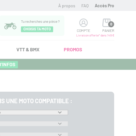
À propos
FAQ
Accès Pro
Tu recherches une pièce ?
0
CHOISIS TA MOTO
COMPTE
PANIER
Livraison offerte* dans 149 €
VTT & BMX
PROMOS
D'INFOS
IS UNE MOTO COMPATIBLE :