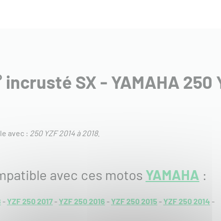
n° incrusté SX - YAMAHA 250 
e avec :
250 YZF 2014 à 2018
.
mpatible avec ces motos
YAMAHA
:
8
-
YZF 250 2017
-
YZF 250 2016
-
YZF 250 2015
-
YZF 250 2014
-