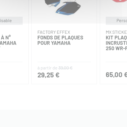
isable
Pers
FACTORY EFFEX
MX STICK
 À N°
FONDS DE PLAQUES
KIT PLAQ
YAMAHA
POUR YAMAHA
INCRUST
T
250 WR-F
à partir de
39,00 €
65,00 
29,25 €