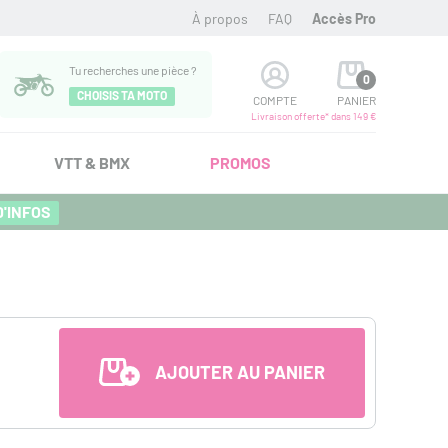
À propos
FAQ
Accès Pro
Tu recherches une pièce ?
0
CHOISIS TA MOTO
COMPTE
PANIER
Livraison offerte* dans 149 €
VTT & BMX
PROMOS
D'INFOS
AJOUTER AU PANIER