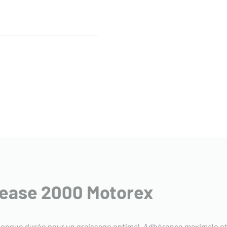
rease 2000 Motorex
ongue durée pour un graissage optimal. Adhérence maximale et 