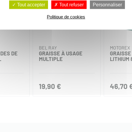
Tout accepter
Tout refuser
Personnaliser
Politique de cookies
BEL RAY
MOTOREX
NDES DE
GRAISSE À USAGE
GRAISSE
L
MULTIPLE
LITHIUM
19,90 €
46,70 