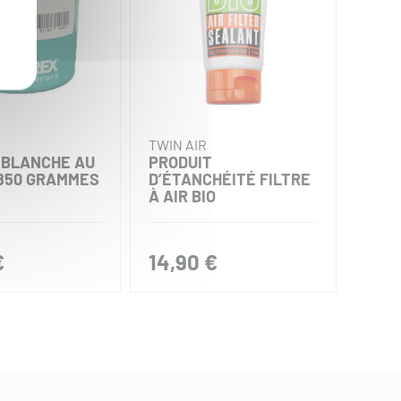
TWIN AIR
KYB
 BLANCHE AU
PRODUIT
GRAI
 850 GRAMMES
D’ÉTANCHÉITÉ FILTRE
À AIR BIO
€
14,90 €
20,